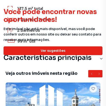
137.5 m²
total
Você pode encontrar novas
oportunidades!
3
quartos
(1 suíte)
Este imóvel não está mais disponível, mas você pode
2
banheiros
conferir outros em nosso site ou deixar seu contato para
receber mais informações.
99 m²
útil
Ver sugestões
Características principais
Veja outros imóveis nesta região