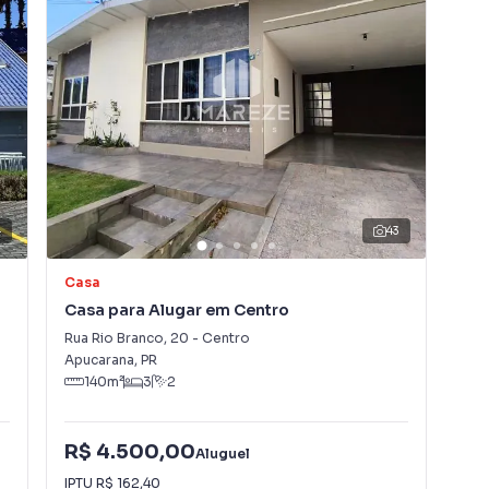
4
43
Casa
So
Casa para Alugar em Centro
Sob
Sã
Rua Rio Branco
,
20
-
Centro
Rua 
Apucarana
,
PR
Apu
140
m²
3
2
R$
R$ 4.500,00
Aluguel
R$
IPTU
R$ 162,40