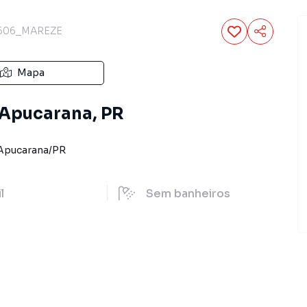
606_MAREZE
Mapa
 Apucarana, PR
Apucarana
/
PR
il
Sem
banheiros