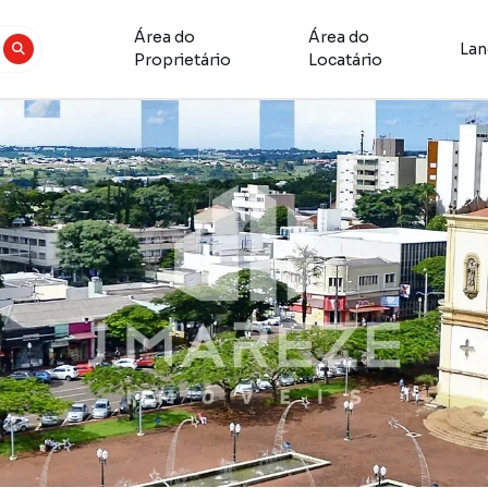
Área do
Área do
La
Proprietário
Locatário