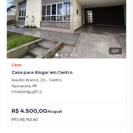
43
Casa
Casa para Alugar em Centro
Rua Rio Branco
,
20
-
Centro
Apucarana
,
PR
140
m²
3
2
R$ 4.500,00
Aluguel
IPTU
R$ 162,40