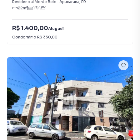
Residencial Monte Belo
·
Apucarana
,
PR
22
m²
1
1
1
R$ 1.400,00
Aluguel
Condomínio
R$ 350,00