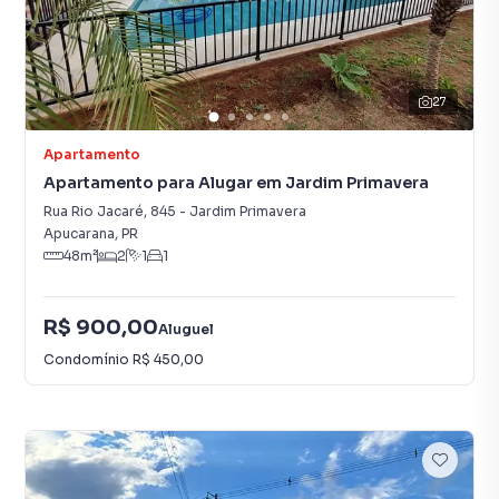
27
Apartamento
Apartamento para Alugar em Jardim Primavera
Rua Rio Jacaré
,
845
-
Jardim Primavera
Apucarana
,
PR
48
m²
2
1
1
R$ 900,00
Aluguel
Condomínio
R$ 450,00