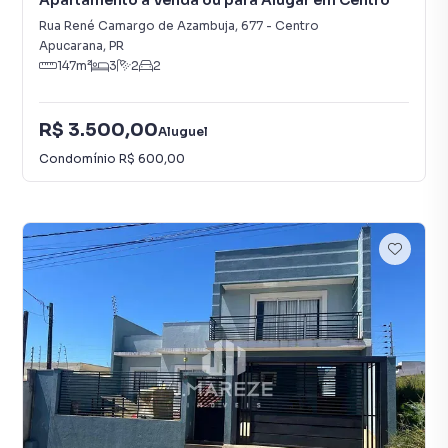
Apartamento à Venda ou para Alugar em Centro
Rua René Camargo de Azambuja
,
677
-
Centro
Apucarana
,
PR
147
m²
3
2
2
R$ 3.500,00
Aluguel
Condomínio
R$ 600,00