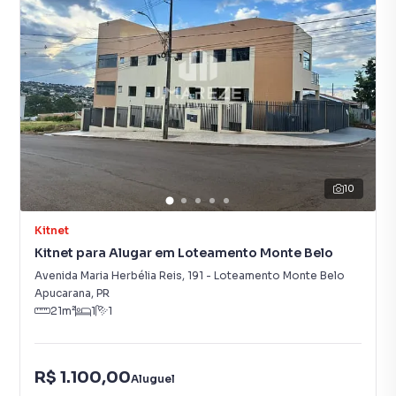
10
Kitnet
Kitnet para Alugar em Loteamento Monte Belo
Avenida Maria Herbélia Reis
,
191
-
Loteamento Monte Belo
Apucarana
,
PR
21
m²
1
1
R$ 1.100,00
Aluguel