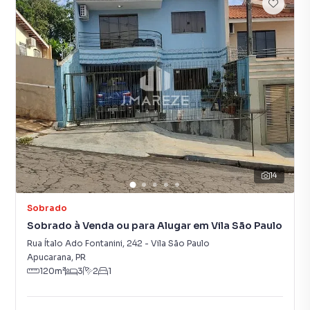
14
Sobrado
Sobrado à Venda ou para Alugar em Vila São Paulo
Rua Ítalo Ado Fontanini
,
242
-
Vila São Paulo
Apucarana
,
PR
120
m²
3
2
1