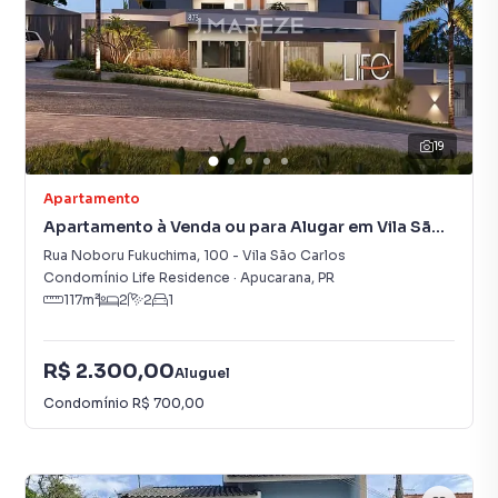
19
Apartamento
Apartamento à Venda ou para Alugar em Vila São
Carlos
Rua Noboru Fukuchima
,
100
-
Vila São Carlos
Condomínio Life Residence
·
Apucarana
,
PR
117
m²
2
2
1
R$ 2.300,00
Aluguel
Condomínio
R$ 700,00