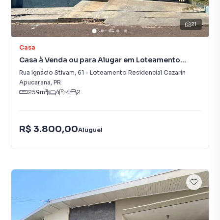
21
Casa
Casa à Venda ou para Alugar em Loteamento
Residencial Cazarin
Rua Ignácio Stivam
,
61
-
Loteamento Residencial Cazarin
Apucarana
,
PR
259
m²
4
4
2
R$ 3.800,00
Aluguel