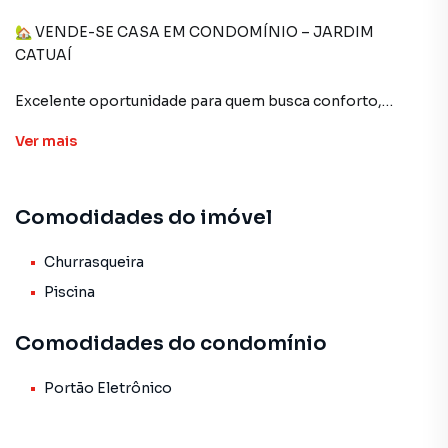
🏡 VENDE-SE CASA EM CONDOMÍNIO – JARDIM
CATUAÍ
Excelente oportunidade para quem busca conforto,
segurança e lazer em um só lugar!
Ver
mais
✨ Detalhes do imóvel:
Comodidades do imóvel
3 quartos, sendo 1 suíte
Sala ampla e aconchegante
Cozinha funcional
Churrasqueira
Banheiro social
Piscina
Churrasqueira
Piscina
Comodidades do condomínio
Vagas de garagem
Localizada em condomínio fechado
Portão Eletrônico
📍 Situada no Jardim Catuaí , em uma região tranquila e
valorizada, ideal para sua família viver com qualidade de