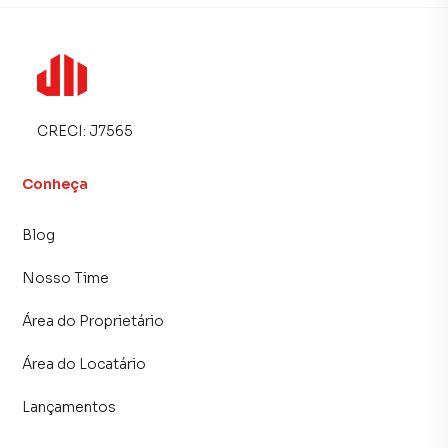
vida.
💰 Entre em contato para mais informações e agendar uma
visita!
CRECI:
J7565
Conheça
Blog
Nosso Time
Área do Proprietário
Área do Locatário
Lançamentos