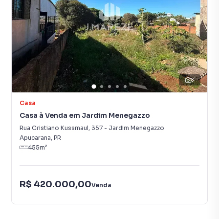
8
Casa
Casa à Venda em Jardim Menegazzo
Rua Cristiano Kussmaul
,
357
-
Jardim Menegazzo
Apucarana
,
PR
455
m²
R$ 420.000,00
Venda