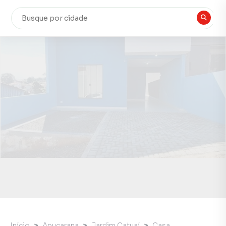
Início
Apucarana
Jardim Catuaí
Casa