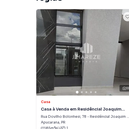
1
Casa
Casa à Venda em Residêncial Joaquim
Vicente de Castro
Rua Dovilho Bolonhesi
,
78
-
Residêncial Joaquim Vicente de Castro
Apucarana
,
PR
85
m²
3
1