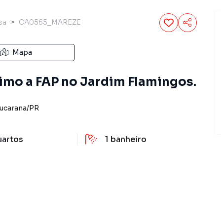
sa
CA0565_MAREZE
Mapa
mo a FAP no Jardim Flamingos.
ucarana
/
PR
uartos
1
banheiro