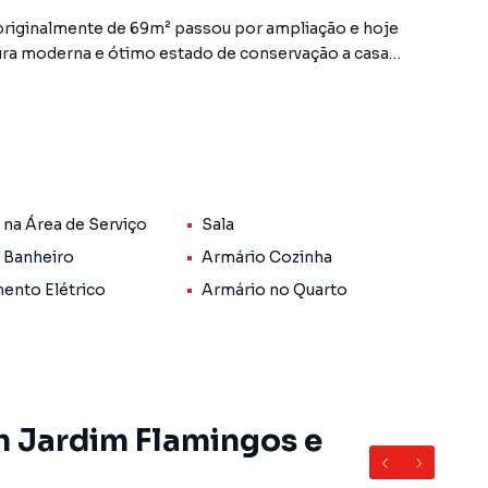
originalmente de 69m² passou por ampliação e hoje
ra moderna e ótimo estado de conservação a casa
 e lavanderia, além de constar com portão eletrônico,
 na Área de Serviço
Sala
 Banheiro
Armário Cozinha
ento Elétrico
Armário no Quarto
m Jardim Flamingos e