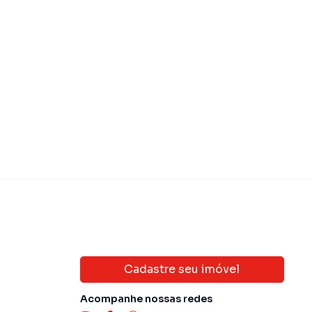
 360.000,00
R$ 450.00
Venda
Cadastre seu imóvel
Acompanhe nossas redes