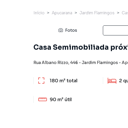
Início
Apucarana
Jardim Flamingos
Ca
Fotos
Casa Semimobiliada próxi
Rua Albano Rizzo
,
446
-
Jardim Flamingos
-
Ap
180 m²
total
2
q
90 m²
útil