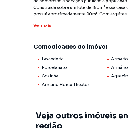
de comércios e serviços públicos a população.
Construída sobre um lote de 180m² essa casa 
possui aproximadamente 90m². Com arquitetu
possui garagem, sala, cozinha, banheiro social
Ver
mais
trava eletrônica no portão social, interfone e móveis planejados na sala, cozinha, banheiro e
dormitórios.
Comodidades do imóvel
Lavanderia
Armário
Porcelanato
Armário
Cozinha
Aquecim
Armário Home Theater
Veja outros imóveis e
região