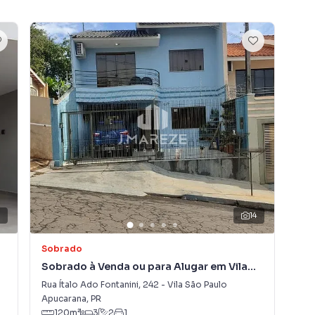
3
14
Sobrado
Ca
Sobrado à Venda ou para Alugar em Vila
Cas
São Paulo
Rua Ítalo Ado Fontanini
,
242
-
Vila São Paulo
Rua
Apucarana
,
PR
Apu
120
m²
3
2
1