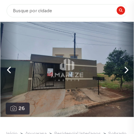
26
Início
Apucarana
Residencial Interlagos
Sobrado