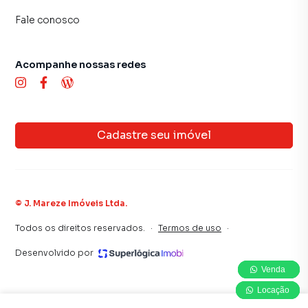
Fale conosco
Acompanhe nossas redes
Cadastre seu imóvel
©
J. Mareze Imóveis Ltda
.
Todos os direitos reservados.
·
Termos de uso
·
Desenvolvido por
Venda
Venda
Venda
Locação
Locação
Locação