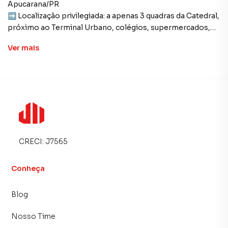
Apucarana/PR
➡ Localização privilegiada: a apenas 3 quadras da Catedral,
próximo ao Terminal Urbano, colégios, supermercados,
academias, padaria e da tradicional Feira da Lua.
Ver
mais
✨ Diferenciais do imóvel:
180 m² de área útil
3 dormitórios amplos
3 banheiros
CRECI:
J7565
1 vaga de garagem
Conheça
Imóvel tipo sobreloja
Blog
Sem condomínio – mais economia para você
Nosso Time
Ambientes espaçosos e bem iluminados