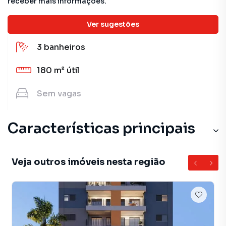
receber mais informações.
3
quartos
Ver sugestões
3
banheiros
180 m²
útil
Sem
vagas
Características principais
Veja outros imóveis nesta região