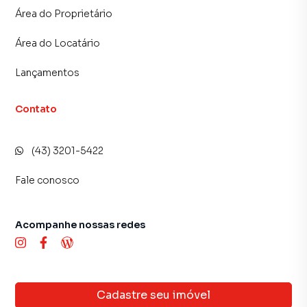
Área do Proprietário
📌 Excelente opção para quem busca morar no coração da
Área do Locatário
cidade, com fácil acesso a tudo e praticidade no dia a dia.
Lançamentos
Agende já a sua visita!
Contato
(43) 3201-5422
Fale conosco
Acompanhe nossas redes
Cadastre seu imóvel