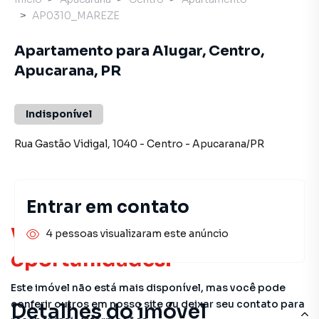
AP0310_MAREZE
Apartamento para Alugar, Centro,
Apucarana, PR
Indisponível
Rua Gastão Vidigal
,
1040
-
Centro
-
Apucarana
/
PR
Entrar em contato
Você pode encontrar novas
4 pessoas visualizaram este anúncio
oportunidades!
Este imóvel não está mais disponível, mas você pode
conferir outros em nosso site ou deixar seu contato para
Detalhes do imóvel