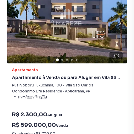
19
Apartamento
Apartamento à Venda ou para Alugar em Vila São
Carlos
Rua Noboru Fukuchima
,
100
-
Vila São Carlos
Condomínio Life Residence
·
Apucarana
,
PR
117
m²
2
2
1
R$ 2.300,00
Aluguel
R$ 599.000,00
Venda
Condomínio
R$ 700,00