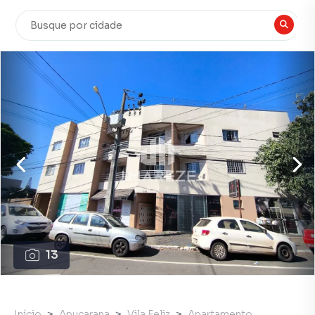
13
Início
Apucarana
Vila Feliz
Apartamento