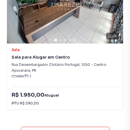
20
Sala
Sala para Alugar em Centro
Rua Desembargador Clotário Portugal
,
1050
-
Centro
Apucarana
,
PR
49
m²
1
R$ 1.950,00
Aluguel
IPTU
R$ 290,00