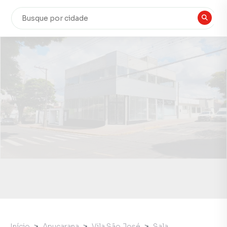
Início
Apucarana
Vila São José
Sala