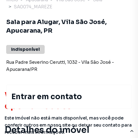
SA0074_MAREZE
Sala para Alugar, Vila São José,
Apucarana, PR
Indisponível
Rua Padre Severino Cerutti
,
1032
-
Vila São José
-
Apucarana
/
PR
Você pode encontrar novas
Entrar em contato
oportunidades!
Este imóvel não está mais disponível, mas você pode
conferir outros em nosso site ou deixar seu contato para
Detalhes do imóvel
receber mais informações.