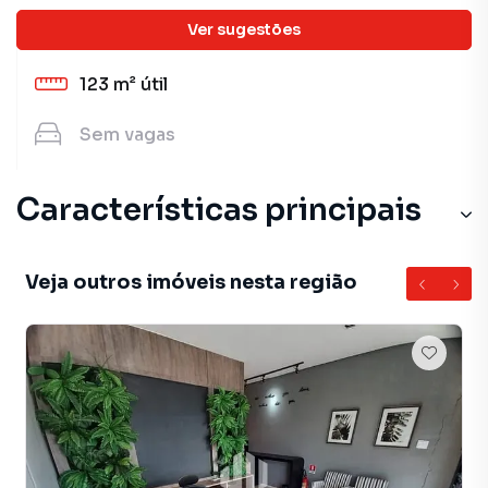
Ver sugestões
3
banheiros
123 m²
útil
Sem
vagas
Características principais
Veja outros imóveis nesta região