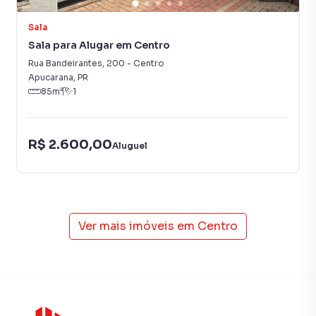
infraestrutura necessária para atender seus clientes com
Sala
qualidade.
Sala para Alugar em Centro
Entre em contato e agende uma visita.
Rua Bandeirantes
,
200
-
Centro
Apucarana
,
PR
85
m²
1
R$ 2.600,00
Aluguel
Ver mais imóveis em
Centro