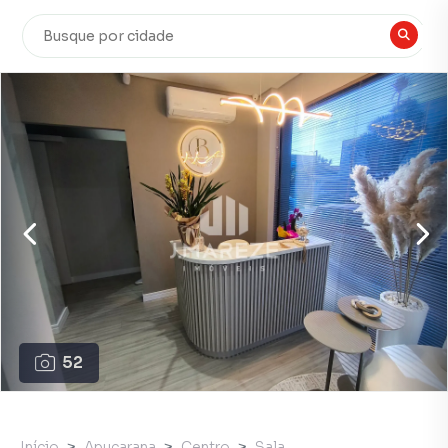
52
Início
Apucarana
Centro
Sala