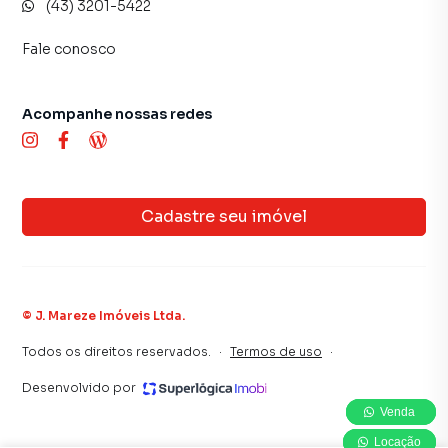
(43) 3201-5422
Fale conosco
Acompanhe nossas redes
Cadastre seu imóvel
©
J. Mareze Imóveis Ltda
.
Todos os direitos reservados.
·
Termos de uso
·
Desenvolvido por
Venda
Venda
Venda
Locação
Locação
Locação