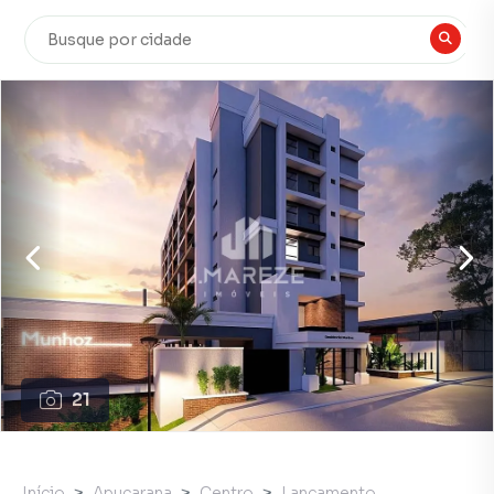
21
Início
Apucarana
Centro
Lançamento