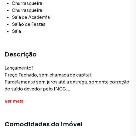
Churrasqueira
Churrasqueira
Sala de Academia
Salão de Festas
Sala
Descrição
Lançamento!
Preço Fechado, sem chamada de capital.
Parcelamento sem juros até a entrega, somente correção
do saldo devedor pelo INCC.
Na entrega das chaves, saldo financiável.
Ver
mais
Apartamentos Studio no Residencial Munhoz
Região Central em condomínio moderno e completo.
Comodidades do imóvel
Área comum com salão de festas, bicicletário, academia,
elevador, coleta de água da chuva e estrutura pronta para