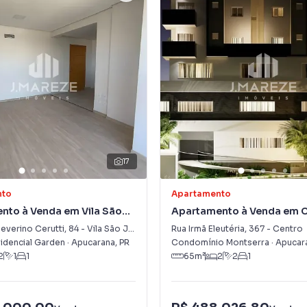
17
nto
Apartamento
nto à Venda em Vila São
Apartamento à Venda em 
everino Cerutti
,
84
-
Vila São José
Rua Irmã Eleutéria
,
367
-
Centro
sidencial Garden
·
Apucarana
,
PR
Condomínio Montserra
·
Apucar
2
1
1
65
m²
2
2
1