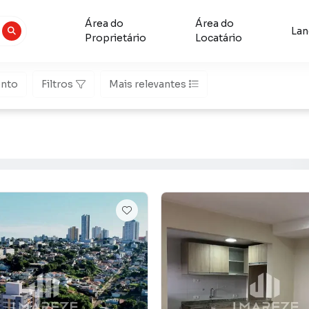
Área do
Área do
La
Proprietário
Locatário
nto
Filtros
Mais relevantes