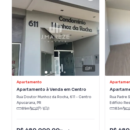
31
Apartamento
Apartame
Apartamento à Venda em Centro
Apartame
José
Rua Doutor Munhoz da Rocha
,
611
-
Centro
Rua Padre S
Apucarana
,
PR
Edifício Re
89
m²
2
1
1
83
m²