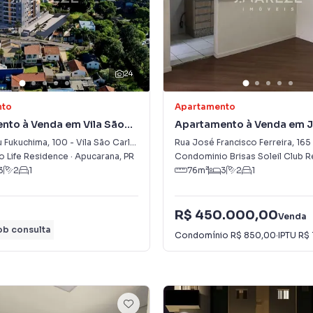
24
nto
Apartamento
nto à Venda em Vila São
Apartamento à Venda em 
Vale do Sol
 Fukuchima
,
100
-
Vila São Carlos
Rua José Francisco Ferreira
,
165
 Life Residence
·
Apucarana
,
PR
Condominio Brisas Soleil Club 
3
2
1
76
m²
3
2
1
R$ 450.000,00
Venda
ob consulta
Condomínio
R$ 850,00
·
IPTU
R$ 