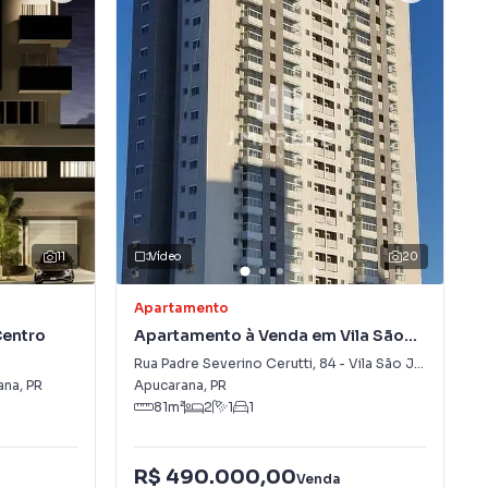
11
Vídeo
20
Apartamento
Centro
Apartamento à Venda em Vila São
José
Rua Padre Severino Cerutti
,
84
-
Vila São José
ana
,
PR
Apucarana
,
PR
81
m²
2
1
1
R$ 490.000,00
Venda