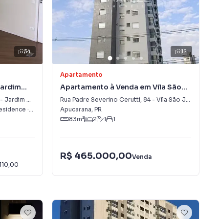
34
12
Apartamento
Jardim
Apartamento à Venda em Vila São
José
-
Jardim Vale do Sol
Rua Padre Severino Cerutti
,
84
-
Vila São José
Residence
·
Apucarana
Apucarana
,
PR
,
PR
83
m²
2
1
1
R$ 465.000,00
Venda
110,00