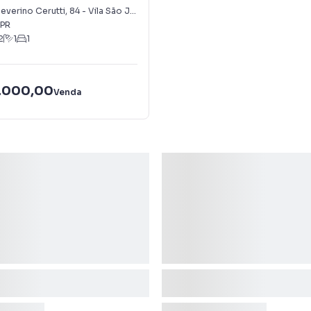
everino Cerutti
,
84
-
Vila São José
PR
2
1
1
.000,00
Venda