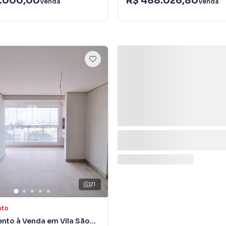
.000,00
R$ 488.026,80
Venda
Venda
21
nto
nto à Venda em Vila São