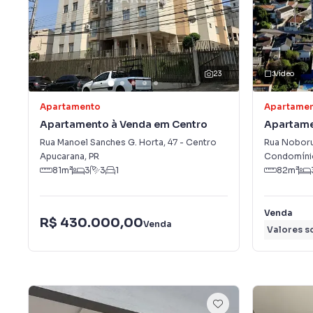
23
Vídeo
Apartamento
Apartame
Apartamento à Venda em Centro
Apartame
Carlos
Rua Manoel Sanches G. Horta
,
47
-
Centro
Rua Noboru
Apucarana
,
PR
Condomínio
81
m²
3
3
1
82
m²
Venda
R$ 430.000,00
Venda
Valores s