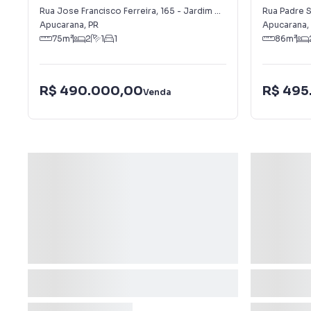
Vale do Sol
José
Rua Jose Francisco Ferreira
,
165
-
Jardim Vale do Sol
Rua Padre S
Apucarana
,
PR
Apucarana
,
75
m²
2
1
1
86
m²
R$ 490.000,00
R$ 495
Venda