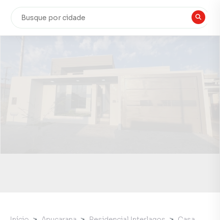
Início
Apucarana
Residencial Interlagos
Casa