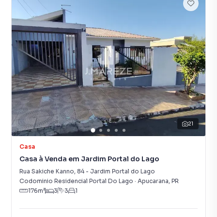
Aquecimento Solar
Porcelanato
Piso Laminado
21
Casa
Casa à Venda em Jardim Portal do Lago
Rua Sakiche Kanno
,
84
-
Jardim Portal do Lago
Codominio Residencial Portal Do Lago
·
Apucarana
,
PR
176
m²
3
3
1