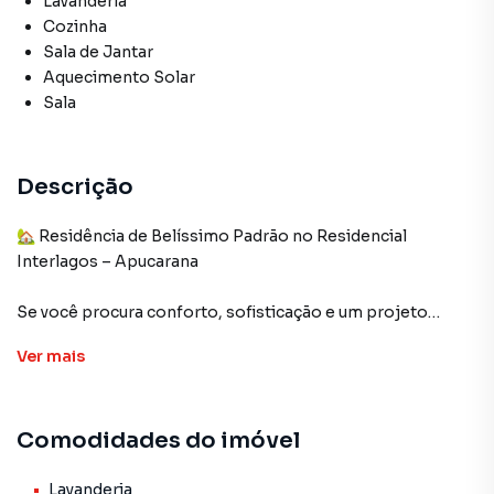
Lavanderia
Cozinha
Sala de Jantar
Aquecimento Solar
Sala
Descrição
🏡 Residência de Belíssimo Padrão no Residencial
Interlagos – Apucarana
Se você procura conforto, sofisticação e um projeto
moderno, essa é a casa ideal para você!
Ver
mais
✨ Destaques:
Comodidades do imóvel
Fachada contemporânea com pé direito alto
Garagem paralela para 2 carros cobertos
Lavanderia