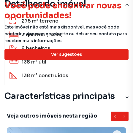
Detalhes do imóvel
Você pode encontrar novas
oportunidades!
275 m²
terreno
Este imóvel não está mais disponível, mas você pode
conferir outros em nosso site ou deixar seu contato para
3
quartos
(1 suíte)
receber mais informações.
2
banheiros
Ver sugestões
138 m²
útil
138 m²
construídos
Características principais
Lavanderia
Veja outros imóveis nesta região
Cozinha