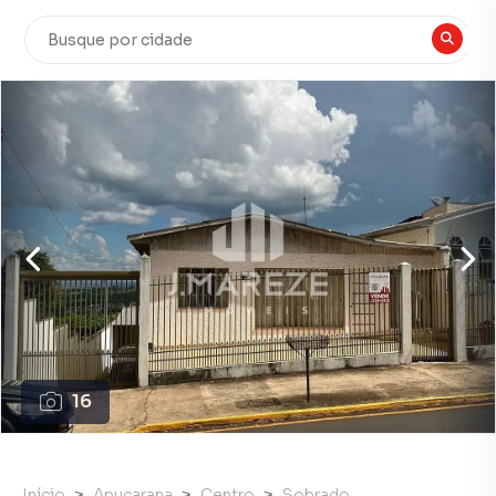
16
Início
Apucarana
Centro
Sobrado