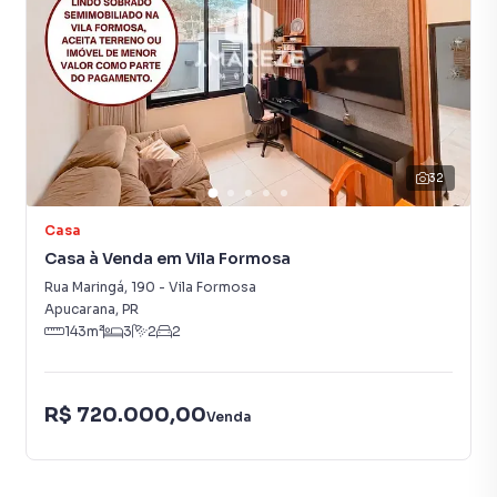
32
Casa
Casa à Venda em Vila Formosa
Rua Maringá
,
190
-
Vila Formosa
Apucarana
,
PR
143
m²
3
2
2
R$ 720.000,00
Venda