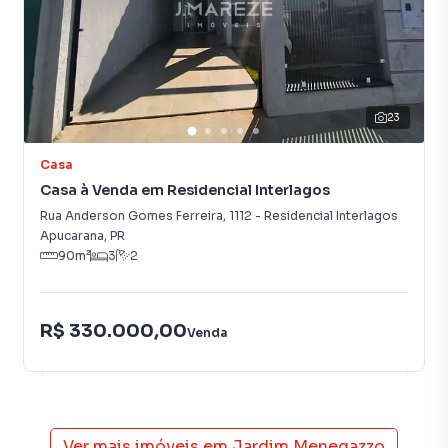
23
Casa
Casa à Venda em Residencial Interlagos
Rua Anderson Gomes Ferreira
,
1112
-
Residencial Interlagos
Apucarana
,
PR
90
m²
3
2
R$ 330.000,00
Venda
Ver mais imóveis em
Jardim Menegazzo