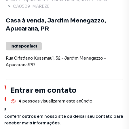
CA0509_MAREZE
Casa à venda, Jardim Menegazzo,
Apucarana, PR
Indisponível
Rua Cristiano Kussmaul
,
52
-
Jardim Menegazzo
-
Apucarana
/
PR
Você pode encontrar novas
Entrar em contato
oportunidades!
4 pessoas visualizaram este anúncio
Este imóvel não está mais disponível, mas você pode
conferir outros em nosso site ou deixar seu contato para
receber mais informações.