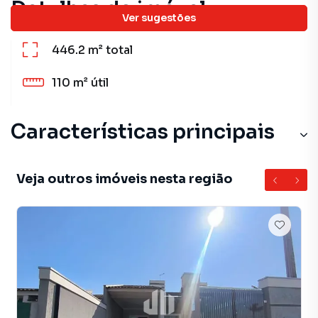
Detalhes do imóvel
Ver sugestões
446.2 m²
total
110 m²
útil
Características principais
Veja outros imóveis nesta região