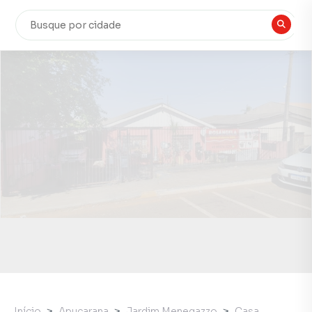
Início
Apucarana
Jardim Menegazzo
Casa