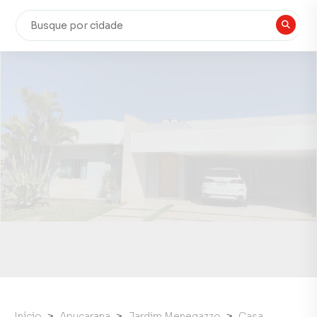
Início
Apucarana
Jardim Menegazzo
Casa