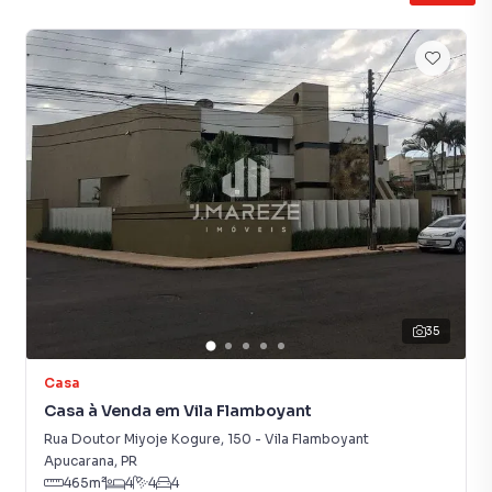
Churrasqueira
Closet
Gourmet
Portaria 24h
35
Casa
Casa à Venda em Vila Flamboyant
Rua Doutor Miyoje Kogure
,
150
-
Vila Flamboyant
Apucarana
,
PR
465
m²
4
4
4