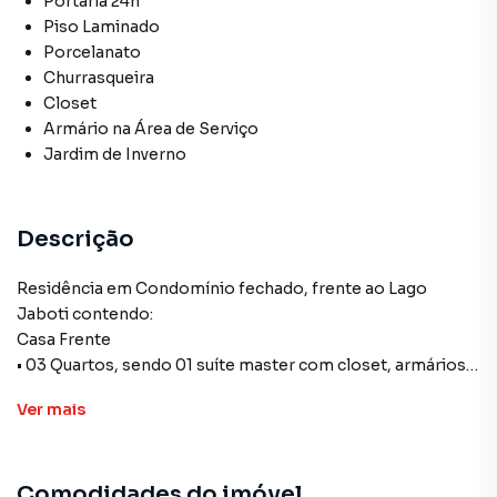
Portaria 24h
Piso Laminado
Porcelanato
Churrasqueira
Closet
Armário na Área de Serviço
Jardim de Inverno
Descrição
Residência em Condomínio fechado, frente ao Lago
Jaboti contendo:
Casa Frente
• 03 Quartos, sendo 01 suíte master com closet, armários,
jardim de inverno e banheira de hidromassagem. Todos
Ver
mais
com ar condicionado
• Sala de Estar
• Sala de Tv
Comodidades do imóvel
• Banheiro social