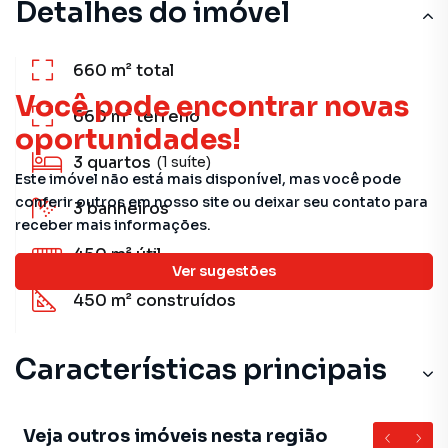
Detalhes do imóvel
660 m²
total
Você pode encontrar novas
660 m²
terreno
oportunidades!
3
quartos
(1 suíte)
Este imóvel não está mais disponível, mas você pode
conferir outros em nosso site ou deixar seu contato para
3
banheiros
receber mais informações.
450 m²
útil
Ver sugestões
450 m²
construídos
Características principais
Armário Cozinha
Veja outros imóveis nesta região