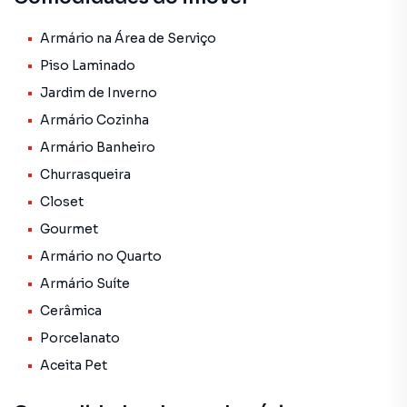
• Salão de festas com 100 m², 02 banheiros, churrasqueira
e ar condicionado
Armário na Área de Serviço
• Aquecedor a gás nos banheiros e cozinha
Piso Laminado
• Fotovoltaico com 49 placas ( produz 2000 volts de
Jardim de Inverno
energia )
Armário Cozinha
• Câmeras de segurança
Armário Banheiro
Casa Fundos
Churrasqueira
• 02 Quartos com ar condicionado
Closet
• Sala e Cozinha integradas
• Banheiro Social
Gourmet
• Churrasqueira
Armário no Quarto
• Forno a lenha
Armário Suíte
aceita negociação c/ imóveis e automóveis
Cerâmica
Porcelanato
Aceita Pet