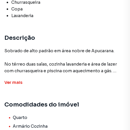
Churrasqueira
Copa
Lavanderia
Descrição
Sobrado de alto padrão em área nobre de Apucarana.
No térreo duas salas, cozinha lavanderia e área de lazer
com churrasqueira e piscina com aquecimento a gás.
Ver
mais
No pavimento superior temos uma suíte master com
banheira e closet, mais três quatro quartos.
Comodidades do imóvel
Todos os ambientes com sanca e rebaixo em gesso, pé
direito alto, hall de entrada, lavabo, sala de estar, sala de
TV, sala de jantar. Cozinha ampla com: armários, dispensa,
Quarto
área de serviço com banheiro social.
Armário Cozinha