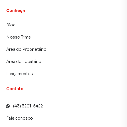
J.Mareze Imóveis LTDA | CRECI 19286F |
www.jmareze.com.br
Conheça
Fone/Whats: 43 32015422 | fb/instagram: @j.mareze
R. Osório Ribas de Paula, 422 CEP 86800140 Apucarana-PR
Blog
Nosso Time
Área do Proprietário
Área do Locatário
Lançamentos
Contato
(43) 3201-5422
Fale conosco