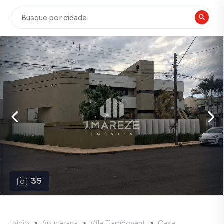
35
Início
Apucarana
Vila Flamboyant
Casa