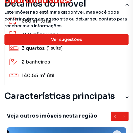
oportunidades!
Detalhes do imóvel
Este imóvel não está mais disponível, mas você pode
conferir outros em nosso site ou deixar seu contato para
360 m²
total
receber mais informações.
360 m²
terreno
Ver sugestões
3
quartos
(1 suíte)
2
banheiros
140.55 m²
útil
Características principais
Veja outros imóveis nesta região