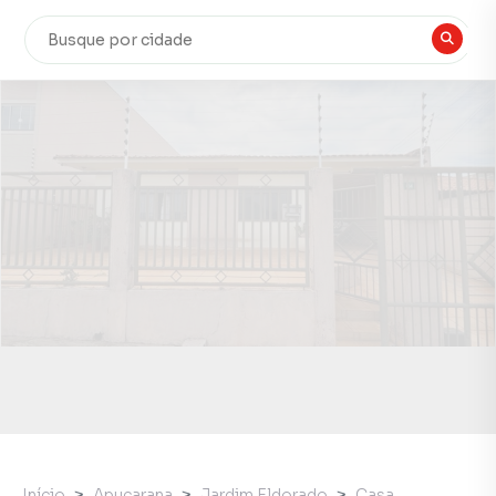
Início
Apucarana
Jardim Eldorado
Casa