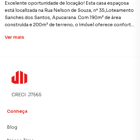
Excelente oportunidade de locação! Esta casa espaçosa
está localizada na Rua Nelson de Souza, nº 35,Loteamento
Sanches dos Santos, Apucarana. Com 190m² de área
construída e 200m² de terreno, o imóvel oferece conforto
e funcionalidade para sua família.
Ver
mais
🔑 Características do imóvel:
3 dormitórios bem distribuídos
2 banheiros
Sala ampla e arejada
CRECI:
J7565
Área de serviço
Conheça
Vaga para veículo
Blog
💰 Valor da locação: R$ 890/mês