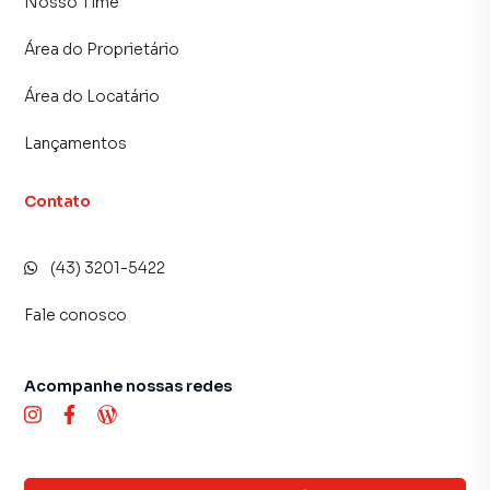
Nosso Time
📍Bairro residencial com fácil acesso ao centro da cidade,
próximo a comércios, escolas e serviços essenciais.
Área do Proprietário
Área do Locatário
Ideal para quem busca um lar acolhedor com excelente
custo-benefício. Agende sua visita e venha conhecer
Lançamentos
pessoalmente!
Contato
(43) 3201-5422
Fale conosco
Acompanhe nossas redes