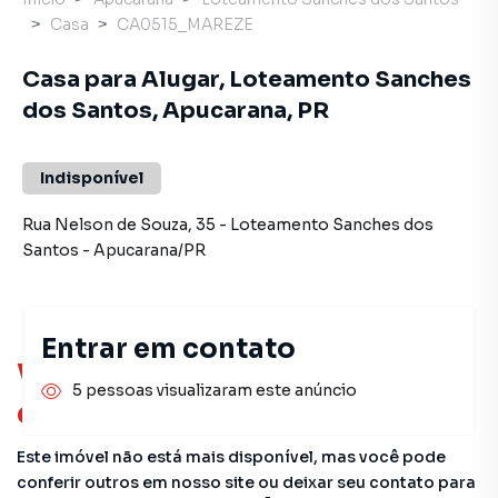
Casa
CA0515_MAREZE
Casa para Alugar, Loteamento Sanches
dos Santos, Apucarana, PR
Indisponível
Rua Nelson de Souza
,
35
-
Loteamento Sanches dos
Santos
-
Apucarana
/
PR
Entrar em contato
Você pode encontrar novas
5 pessoas visualizaram este anúncio
oportunidades!
Este imóvel não está mais disponível, mas você pode
conferir outros em nosso site ou deixar seu contato para