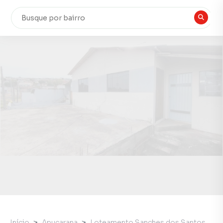
Início
Apucarana
Loteamento Sanches dos Santos