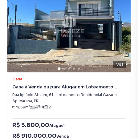
21
Casa
Casa à Venda ou para Alugar em Loteamento
Residencial Cazarin
Rua Ignácio Stivam
,
61
-
Loteamento Residencial Cazarin
Apucarana
,
PR
259
m²
4
4
2
R$ 3.800,00
Aluguel
R$ 910.000,00
Venda