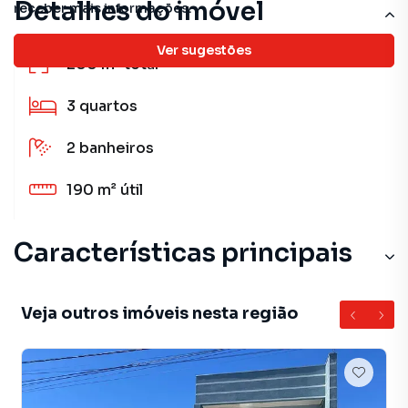
Detalhes do imóvel
receber mais informações.
Ver sugestões
200 m²
total
3
quartos
2
banheiros
190 m²
útil
Características principais
Veja outros imóveis nesta região