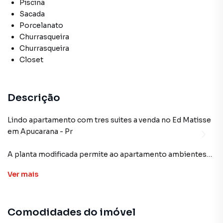
Piscina
Sacada
Porcelanato
Churrasqueira
Churrasqueira
Closet
Descrição
Lindo apartamento com tres suites a venda no Ed Matisse
em Apucarana - Pr
A planta modificada permite ao apartamento ambientes
integrados, tres suites sendo a principal modificada com
Ver
mais
ampliacao de closet, e as outras duas suites padrao do
apartamento original, otimos acabamentos, armarios
planejados, ar condicionado.
Comodidades do imóvel