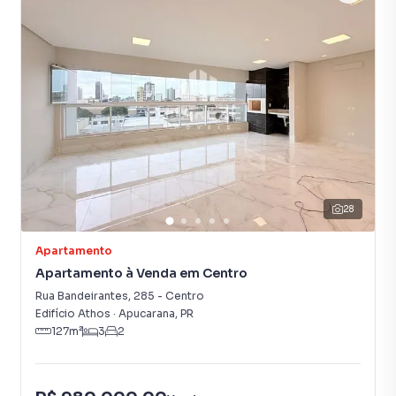
Salão gourmet
Sacada com Skin Glass
28
Apartamento
Apartamento à Venda em Centro
Rua Bandeirantes
,
285
-
Centro
Edifício Athos
·
Apucarana
,
PR
127
m²
3
2