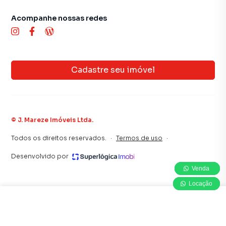
Acompanhe nossas redes
Cadastre seu imóvel
©
J. Mareze Imóveis Ltda
.
Todos os direitos reservados.
·
Termos de uso
·
Desenvolvido por
Venda
Venda
Venda
Locação
Locação
Locação