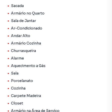
Tudo isso com a fachada leste na frente do predio e
fachada norte na suite, com frente para rua Dr. Osvaldo
Sacada
Cruz em pavimento alto.
Armário no Quarto
Sala de Jantar
Duas vagas de garagem PARALELAS.
Ar-Condicionado
Contate um corretor da J. Mareze e agende sua visita!
Andar Alto
Armário Cozinha
Churrasqueira
Alarme
Aquecimento a Gás
Sala
Porcelanato
Cozinha
Carpete Madeira
Closet
Armário na Área de Serviço