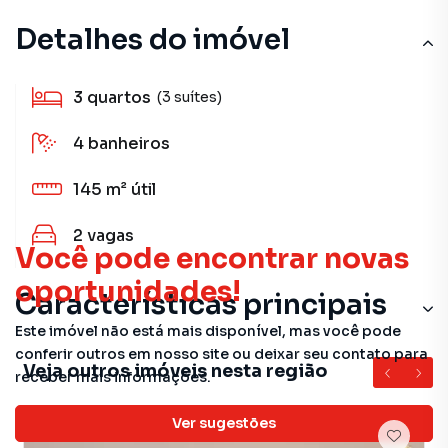
Detalhes do imóvel
3
quartos
(3 suítes)
4
banheiros
145 m²
útil
2
vagas
Você pode encontrar novas
oportunidades!
Características principais
Este imóvel não está mais disponível, mas você pode
Ar-Condicionado
conferir outros em nosso site ou deixar seu contato para
Veja outros imóveis nesta região
receber mais informações.
Andar Alto
Ver sugestões
Churrasqueira