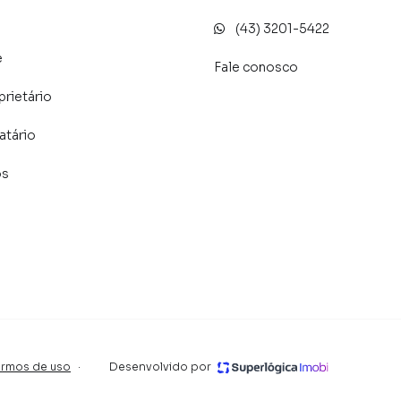
(43) 3201-5422
e
Fale conosco
prietário
atário
os
ermos de uso
·
Desenvolvido por