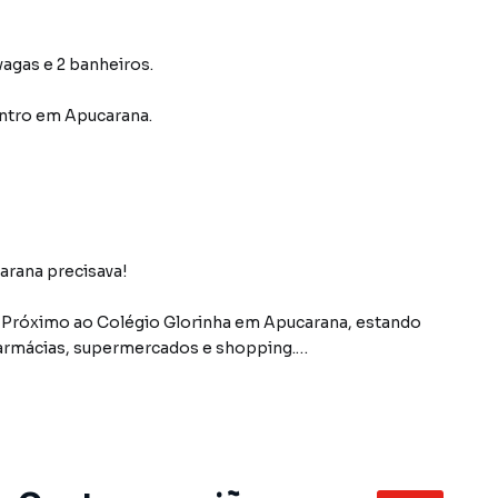
vagas e 2 banheiros.
ntro
em Apucarana
.
arana precisava!
 Próximo ao Colégio Glorinha em Apucarana, estando
farmácias, supermercados e shopping.
 todos com suíte e sacada com churrasqueira. Com
m metragem estendida e vista privilegiada para o Lago