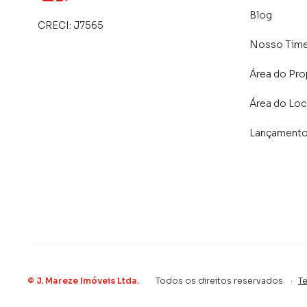
Blog
CRECI:
J7565
Nosso Tim
Área do Pro
Área do Loc
Lançament
©
J. Mareze Imóveis Ltda
.
Todos os direitos reservados.
·
T