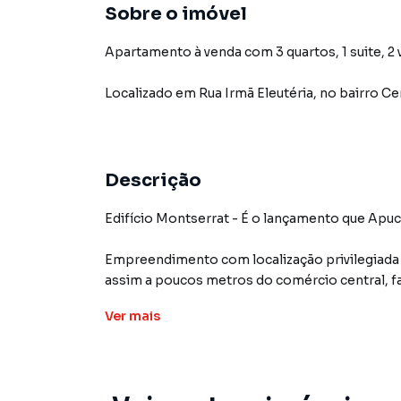
Sobre o imóvel
Apartamento à venda com 3 quartos, 1 suite, 2 
Localizado
em
Rua Irmã Eleutéria
,
no bairro Ce
Descrição
Edifício Montserrat - É o lançamento que Apuc
Empreendimento com localização privilegiada
assim a poucos metros do comércio central, 
Preço Fechado, sem Chamada de Capital.
Ver
mais
Plantas dos apartamentos com 2 ou 3 quartos,
disponibilidade também para as coberturas co
Jaboti.
Opções com 2 vagas de garagem.