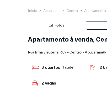
Início
Apucarana
Centro
Apartamento
Fotos
Apartamento à venda, Cen
Rua Irmã Eleutéria
,
367
-
Centro
-
Apucarana
/
P
3
quartos
2
b
(1 suíte)
2
vagas