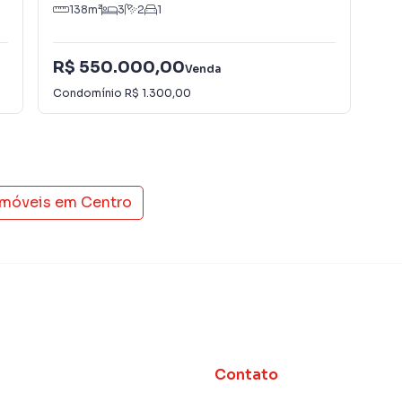
138
m²
3
2
1
1
R$
R$ 550.000,00
Venda
R$
Condomínio
R$ 1.300,00
Con
imóveis em
Centro
Contato