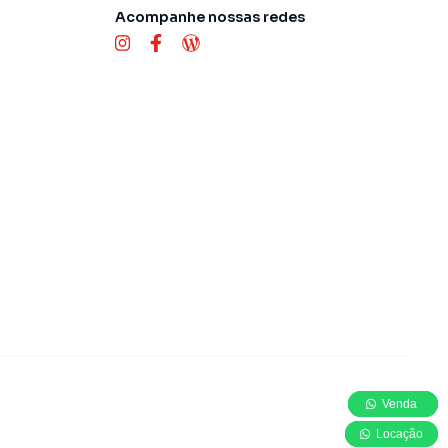
Acompanhe nossas redes
Venda
Venda
Venda
Locação
Locação
Locação