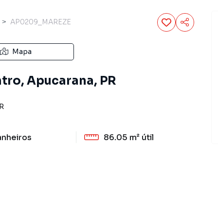
AP0209_MAREZE
Mapa
tro, Apucarana, PR
R
anheiros
86.05 m²
útil