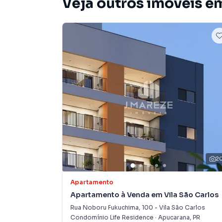
Veja outros imóveis e
Metragens dos apartamentos de 65m² a 199m²
Unidades a partir de R$393.176,83*
*Tabela da construtora sujeita a reajustes sem
Na venda direta, parcelamento SEM JUROS no 
pelo INCC. 10% de entrada + mínimo de 25% de
nas chaves.
Previsão de entrega do empreendimento dezem
2
Apartamento
Apartamento à Venda em Vila São Carlos
Rua Noboru Fukuchima
,
100
-
Vila São Carlos
Condomínio Life Residence
·
Apucarana
,
PR