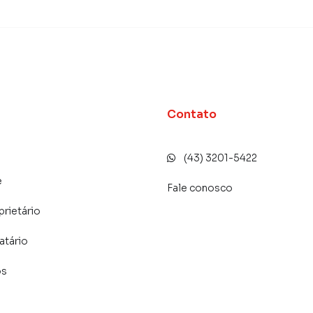
Contato
(43) 3201-5422
e
Fale conosco
prietário
atário
os