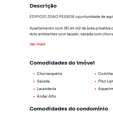
Descrição
EDIFICIO JOAO PESSOA oportunidade de a
Apartamento com 181,44 m2 de área privativa co
dois ambientes com lavado, sacada com churras
Ver
mais
3 vagas de garagem individuais
Facilidade de pagamento.
Comodidades do imóvel
Churrasqueira
Cozinha
Sacada
Piso La
Lavanderia
Aquecim
Andar Alto
Comodidades do condomínio