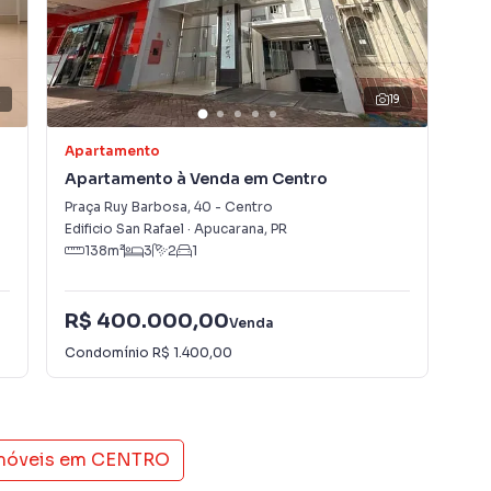
2
19
Apartamento
Apa
Apartamento à Venda em Centro
Ap
Praça Ruy Barbosa
,
40
-
Centro
Des
Edificio San Rafael
·
Apucarana
,
PR
Con
138
m²
3
2
1
R$ 400.000,00
R$
Venda
Condomínio
R$ 1.400,00
Con
imóveis em
CENTRO