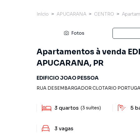
Início
APUCARANA
CENTRO
Aparta
Fotos
Apartamentos à venda ED
APUCARANA, PR
EDIFICIO JOAO PESSOA
RUA DESEMBARGADOR CLOTARIO PORTUG
3
quartos
5
b
(3 suítes)
3
vagas