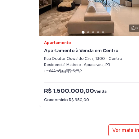
5
Apartamento
Apartamento à Venda em Centro
Rua Doutor Oswaldo Cruz
,
1300
-
Centro
Residencial Matisse
·
Apucarana
,
PR
144
m²
3
3
2
R$ 1.500.000,00
Venda
Condomínio
R$ 950,00
Ver mais 