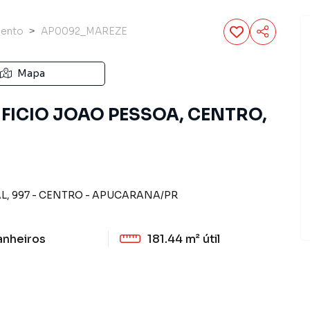
mento
AP0092_MAREZE
Mapa
IFICIO JOAO PESSOA, CENTRO,
AL
,
997
-
CENTRO
-
APUCARANA
/
PR
anheiros
181.44 m²
útil