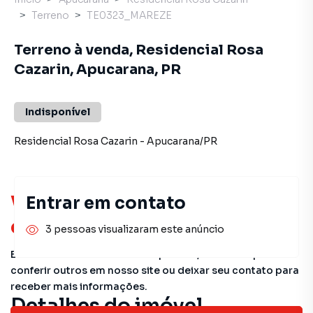
Terreno
TE0323_MAREZE
Terreno à venda, Residencial Rosa
Cazarin, Apucarana, PR
Indisponível
Residencial Rosa Cazarin
-
Apucarana
/
PR
Você pode encontrar novas
Entrar em contato
oportunidades!
3 pessoas visualizaram este anúncio
Este imóvel não está mais disponível, mas você pode
conferir outros em nosso site ou deixar seu contato para
receber mais informações.
Detalhes do imóvel