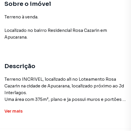
Sobre o imóvel
Terreno à venda.
Localizado
no bairro Residencial Rosa Cazarin
em
Apucarana
.
Descrição
Terreno INCRIVEL, localizado ali no Loteamento Rosa
Cazarin na cidade de Apucarana, localizado próximo ao Jd
Interlagos.
Uma área com 375m², plano e ja possui muros e portões !!
Ótima localização, e com uma vista impecável da cidade,
Ver
mais
um bairro bem tranquilo e com casas de alto nível.