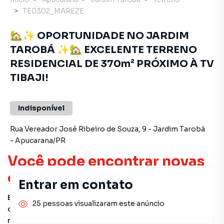
TE0302_MAREZE
🏡✨ OPORTUNIDADE NO JARDIM
TAROBÁ ✨🏡 EXCELENTE TERRENO
RESIDENCIAL DE 370m² PRÓXIMO À TV
TIBAJI!
Indisponível
Rua Vereador José Ribeiro de Souza
,
9
-
Jardim Tarobá
-
Apucarana
/
PR
Você pode encontrar novas
oportunidades!
Entrar em contato
Este imóvel não está mais disponível, mas você pode
25 pessoas visualizaram este anúncio
conferir outros em nosso site ou deixar seu contato para
receber mais informações.