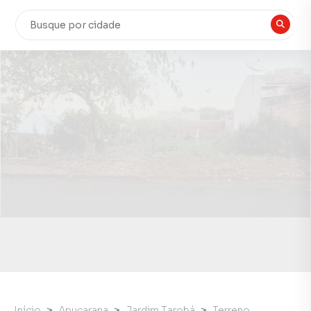
Início
Apucarana
Jardim Tarobá
Terreno