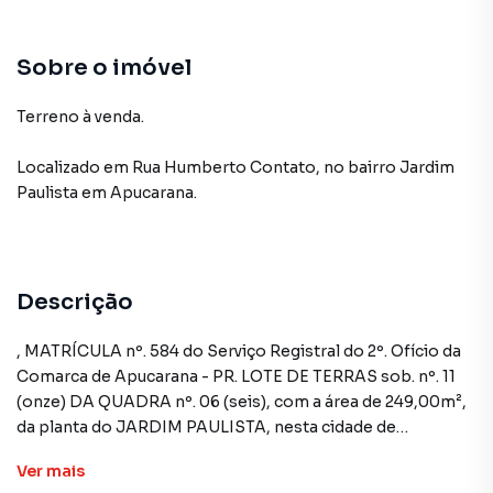
Sobre o imóvel
Terreno à venda.
Localizado
em
Rua Humberto Contato
,
no bairro Jardim
Paulista
em Apucarana
.
Descrição
, MATRÍCULA nº. 584 do Serviço Registral do 2º. Ofício da
Comarca de Apucarana - PR. LOTE DE TERRAS sob. nº. 11
(onze) DA QUADRA nº. 06 (seis), com a área de 249,00m²,
da planta do JARDIM PAULISTA, nesta cidade de
Apucarana – PR, medindo 12,00 metros de frente para a
Ver
mais
rua nº. 05, por 20,75 metros da frente aos fundos,