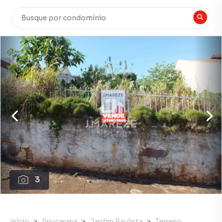
3
Início
Apucarana
Jardim Paulista
Terreno