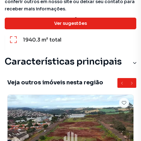
conferir outros em nosso site ou deixar seu contato para
receber mais informações.
Detalhes do imóvel
Ver sugestões
1940.3 m²
total
Características principais
Veja outros imóveis nesta região