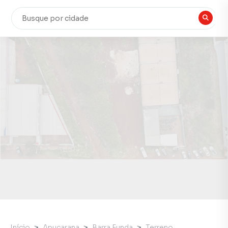
Início
Apucarana
Barra Funda
Terreno