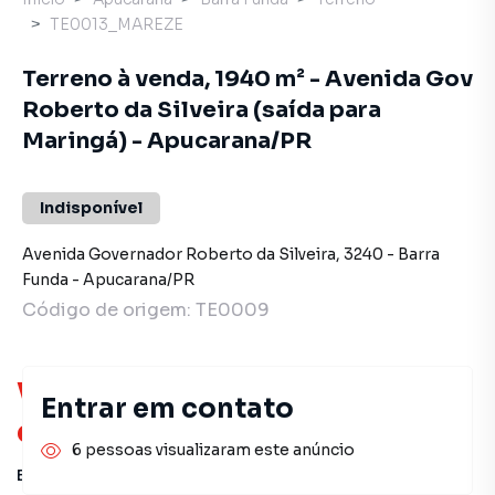
TE0013_MAREZE
Terreno à venda, 1940 m² - Avenida Gov
Roberto da Silveira (saída para
Maringá) - Apucarana/PR
Indisponível
Avenida Governador Roberto da Silveira
,
3240
-
Barra
Funda
-
Apucarana
/
PR
Código de origem:
TE0009
Você pode encontrar novas
Entrar em contato
oportunidades!
6 pessoas visualizaram este anúncio
Este imóvel não está mais disponível, mas você pode