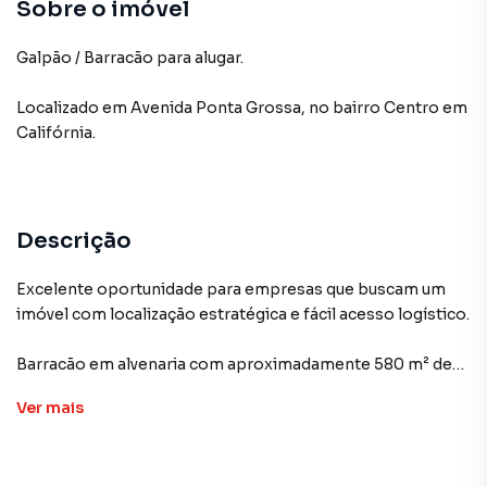
Sobre o imóvel
Galpão / Barracão para alugar.
Localizado
em
Avenida Ponta Grossa
,
no bairro Centro
em
Califórnia
.
Descrição
Excelente oportunidade para empresas que buscam um
imóvel com localização estratégica e fácil acesso logístico.
Barracão em alvenaria com aproximadamente 580 m² de
área construída, implantado em um terreno de 2.029,88
Ver
mais
m², localizado na Avenida Ponta Grossa, nº 2.227, Parque
Industrial, Califórnia/PR, em posição privilegiada às
margens da rodovia.