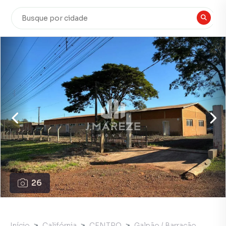
26
Início
Califórnia
CENTRO
Galpão / Barracão