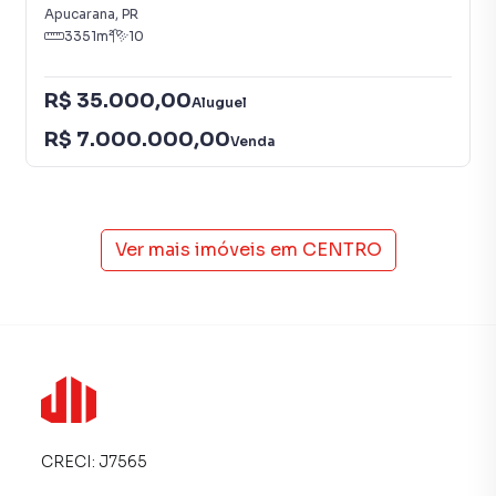
segmentos empresariais, unindo excelente localização,
Apucarana
,
PR
3351
m²
10
amplo espaço e praticidade para as operações do dia a dia.
R$ 35.000,00
Aluguel
R$ 7.000.000,00
Venda
Ver mais imóveis em
CENTRO
CRECI:
J7565