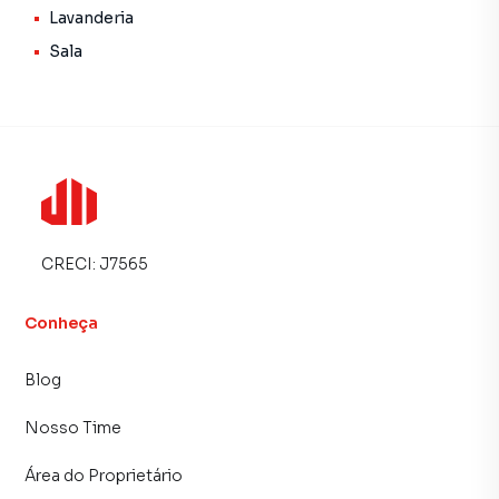
a OESTE, limita-se com a data 06 da mesma quadra, numa
Lavanderia
distância de 11,00 m (onze metros lineares) ; contendo uma
Sala
casa de alvenaria tipo 3-47 com 47,19m², (quarenta e sete
metros e dezenove decímetros quadrados) e 41,19m²
(quarenta e um metros e dezenove decímetros quadrados)
de área útil, com 3 quartros, sala, cozinha, BWC e
circulação.
CRECI:
J7565
Conheça
Blog
Nosso Time
Área do Proprietário