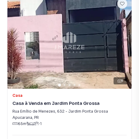
9
Casa
Casa à Venda em Jardim Ponta Grossa
Rua Emílio de Menezes
,
632
-
Jardim Ponta Grossa
Apucarana
,
PR
65
m²
2
1