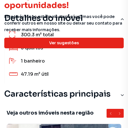
oportunidades!
Detalhes do imóvel
Este imóvel não está mais disponível, mas você pode
conferir outros em nosso site ou deixar seu contato para
receber mais informações.
300.3 m²
total
Ver sugestões
3
quartos
1
banheiro
47.19 m²
útil
Características principais
Veja outros imóveis nesta região