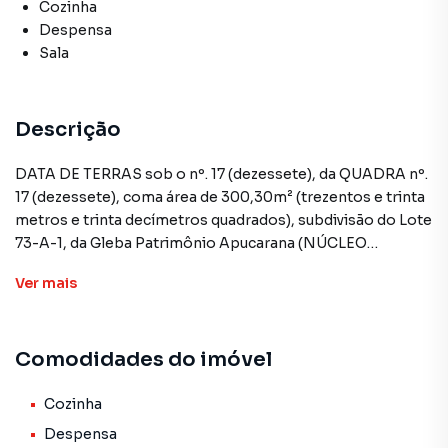
Cozinha
Despensa
Sala
Descrição
DATA DE TERRAS sob o nº. 17 (dezessete), da QUADRA nº.
17 (dezessete), coma área de 300,30m² (trezentos e trinta
metros e trinta decímetros quadrados), subdivisão do Lote
73-A-1, da Gleba Patrimônio Apucarana (NÚCLEO
HABITACIONAL AFONSO ALVES DE CAMARGO) com as
Ver
mais
seguintes divisas e concentrações: ao NORTE, limita-se
com a data 17 da mesma quadra, numa distância de 27,30 m
(vinte e sete metros lineares e trinta centímetros lineares);
Comodidades do imóvel
ao SUL, limita-se com a data 15 da mesma quadra, numa
distância de 27,30 m (vinte e sete metros lineares e trinta
centímetros lineares); a LESTE, limita-se com a Rua
Cozinha
Caviúna, numa distância de 11,00 m (onze metros lineares);
Despensa