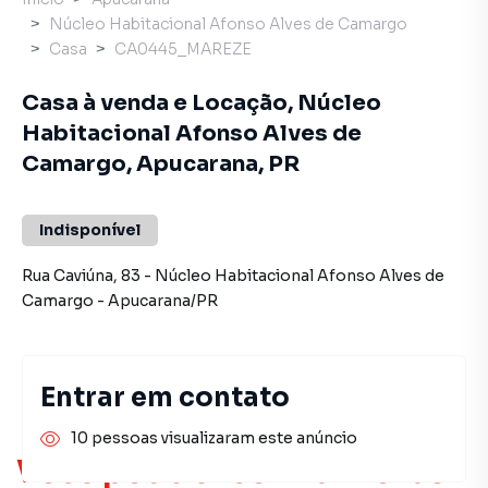
Núcleo Habitacional Afonso Alves de Camargo
Casa
CA0445_MAREZE
Casa à venda e Locação, Núcleo
Habitacional Afonso Alves de
Camargo, Apucarana, PR
Indisponível
Rua Caviúna
,
83
-
Núcleo Habitacional Afonso Alves de
Camargo
-
Apucarana
/
PR
Entrar em contato
10 pessoas visualizaram este anúncio
Você pode encontrar novas