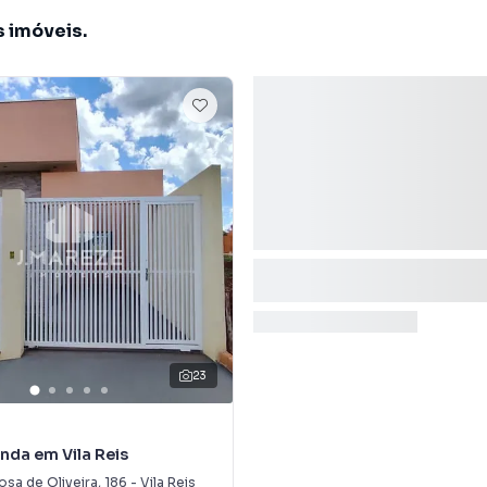
s imóveis.
23
nda em Vila Reis
osa de Oliveira
,
186
-
Vila Reis