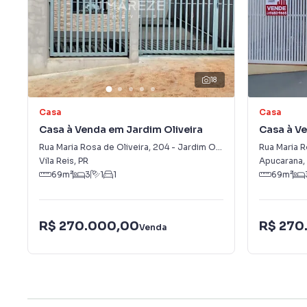
18
Casa
Casa
Casa à Venda em Jardim Oliveira
Casa à Ve
Rua Maria Rosa de Oliveira
,
204
-
Jardim Oliveira
Rua Maria R
Vila Reis
,
PR
Apucarana
,
69
m²
3
1
1
69
m²
R$ 270.000,00
R$ 270
Venda