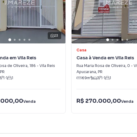
23
Casa
nda em Vila Reis
Casa à Venda em Vila Reis
osa de Oliveira
,
186
-
Vila Reis
Rua Maria Rosa de Oliveira
,
0
-
V
PR
Apucarana
,
PR
3
1
1
69
m²
3
1
1
.000,00
R$ 270.000,00
Venda
Venda