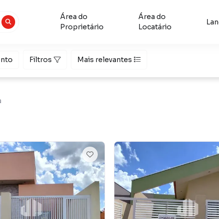
Área do
Área do
La
Proprietário
Locatário
nto
Filtros
Mais relevantes
a