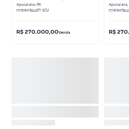
Apucarana
,
PR
Apucarana
,
69
m²
3
1
1
69
m²
R$ 270.000,00
R$ 270
Venda