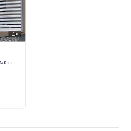
18
ila Reis