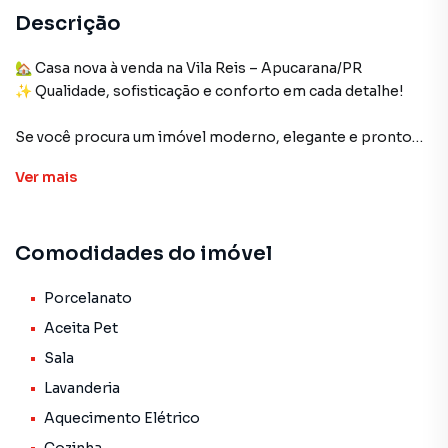
Descrição
🏡 Casa nova à venda na Vila Reis – Apucarana/PR
✨ Qualidade, sofisticação e conforto em cada detalhe!
Se você procura um imóvel moderno, elegante e pronto
para morar, esta belíssima casa recém-construída vai
Ver
mais
superar suas expectativas.
Com 3 quartos e um projeto pensado para oferecer
Comodidades do imóvel
amplitude, funcionalidade e excelente acabamento, o
imóvel reúne diferenciais que valorizam seu investimento e
proporcionam mais conforto para toda a família.
Porcelanato
Aceita Pet
🔹 Sala com pé-direito alto, trazendo mais iluminação
Sala
natural, ventilação e sensação de espaço.
Lavanderia
🔹 Portas em vidro temperado Blindex 10mm e janelas em
Blindex 8mm, garantindo sofisticação, segurança e
Aquecimento Elétrico
durabilidade.