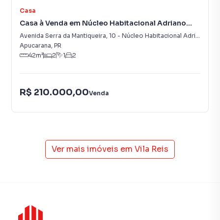
Casa
Casa à Venda em Núcleo Habitacional Adriano
Correia
Avenida Serra da Mantiqueira
,
10
-
Núcleo Habitacional Adriano Correia
Apucarana
,
PR
42
m²
2
1
2
R$ 210.000,00
Venda
Ver mais imóveis em
Vila Reis