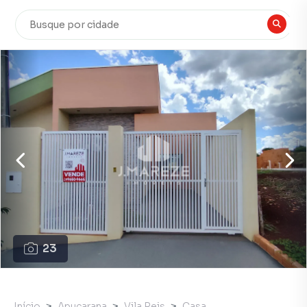
23
Início
Apucarana
Vila Reis
Casa