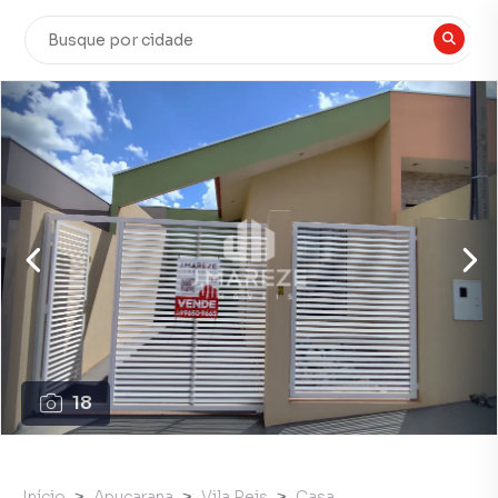
18
Início
Apucarana
Vila Reis
Casa