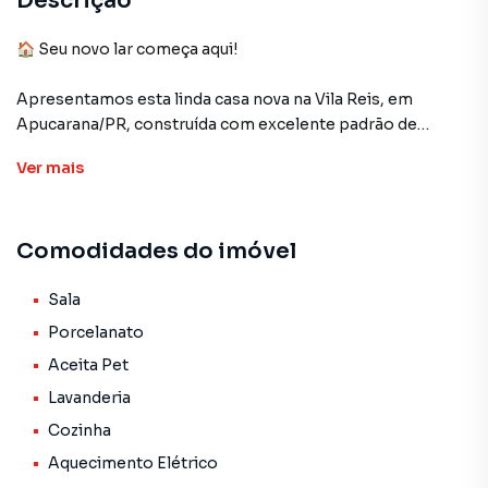
Descrição
🏠 Seu novo lar começa aqui!
Apresentamos esta linda casa nova na Vila Reis, em
Apucarana/PR, construída com excelente padrão de
acabamento e pensada para quem valoriza conforto,
Ver
mais
modernidade e qualidade em cada detalhe.
✨ Destaques do imóvel:
Comodidades do imóvel
✔ 3 quartos
✔ Sala com pé-direito elevado, proporcionando mais
elegância e sensação de amplitude
Sala
✔ Portas em Blindex 10mm e janelas em Blindex 8mm
Porcelanato
✔ Cozinha e banheiro com pedras já instaladas
Aceita Pet
✔ Acabamento moderno e sofisticado
Lavanderia
✔ Imóvel novo, direto do construtor
Cozinha
Cada ambiente foi planejado para oferecer praticidade,
Aquecimento Elétrico
beleza e aconchego para toda a família.