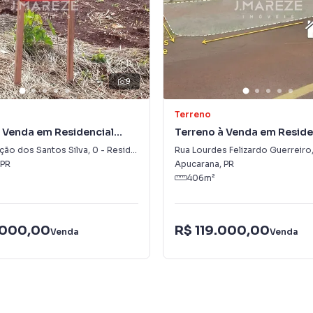
9
Terreno
 Venda em Residencial
Terreno à Venda em Reside
a
Araucária
ção dos Santos Silva
,
0
-
Residencial Araucária
Rua Lourdes Felizardo Guerreiro
PR
Apucarana
,
PR
406
m²
.000,00
R$ 119.000,00
Venda
Venda