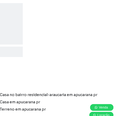
Casa no bairro residencial-araucaria em apucarana pr
Casa em apucarana pr
Venda
Venda
Venda
Terreno em apucarana pr
Locação
Locação
Locação