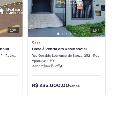
10
23
Casa
ncial
Casa à Venda em Residencial
Araucária
,
1
-
Residencial Araucária
Rua Geraldo Lourenço de Souza
,
252
-
Residencial Araucária
Apucarana
,
PR
66
m²
2
2
1
R$ 235.000,00
Venda