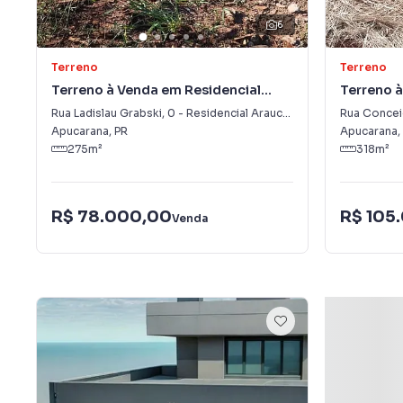
6
Terreno
Terreno
Terreno à Venda em Residencial
Terreno à
Araucária
Araucári
Rua Ladislau Grabski
,
0
-
Residencial Araucária
Rua Concei
Apucarana
,
PR
Apucarana
,
275
m²
318
m²
R$ 78.000,00
R$ 105
Venda