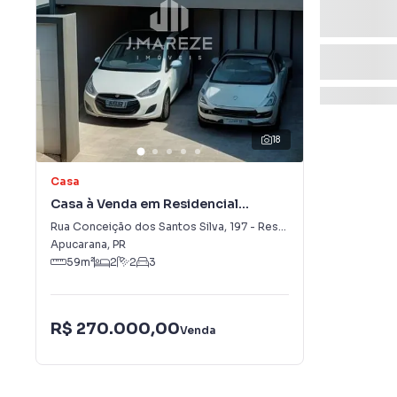
18
Casa
Casa à Venda em Residencial
Araucária
Rua Conceição dos Santos Silva
,
197
-
Residencial Araucária
Apucarana
,
PR
59
m²
2
2
3
R$ 270.000,00
Venda