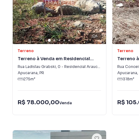
6
Terreno
Terreno
Terreno à Venda em Residencial
Terreno à
Araucária
Araucári
Rua Ladislau Grabski
,
0
-
Residencial Araucária
Rua Concei
Apucarana
,
PR
Apucarana
,
275
m²
318
m²
R$ 78.000,00
R$ 105
Venda