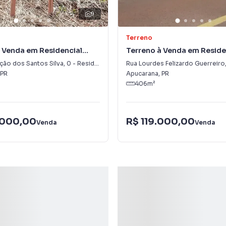
9
Terreno
 Venda em Residencial
Terreno à Venda em Reside
a
Araucária
ção dos Santos Silva
,
0
-
Residencial Araucária
Rua Lourdes Felizardo Guerreiro
PR
Apucarana
,
PR
406
m²
.000,00
R$ 119.000,00
Venda
Venda