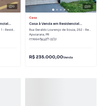
10
23
Casa
ncial
Casa à Venda em Residencial
Araucária
,
1
-
Residencial Araucária
Rua Geraldo Lourenço de Souza
,
252
-
Residencial Araucária
Apucarana
,
PR
66
m²
2
2
1
R$ 235.000,00
Venda