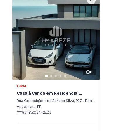
18
Casa
Casa à Venda em Residencial
Araucária
Rua Conceição dos Santos Silva
,
197
-
Residencial Araucária
Apucarana
,
PR
59
m²
2
2
3