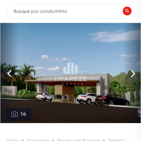
14
Início
Apucarana
Reserva do Bosque
Terreno