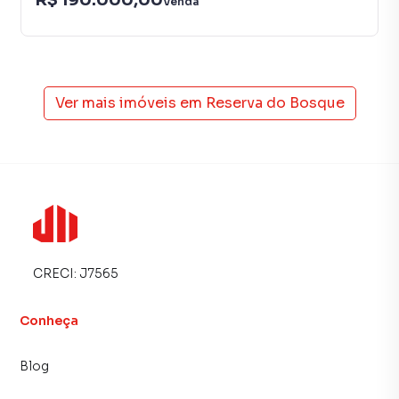
Venda
medida que proporcionam mais qualidade de vida para
todos os moradores.
ACADEMIA
Mantenha corpo e mente saudáveis em meio a natureza
Ver mais imóveis em
Reserva do Bosque
em um espaço que trará motivação e muita energia.
PISCINA ADULTO E INFANTIL
Uma diversão refrescante. Que venha o calor, curta o sol e
aproveite o dia ao máximo.
PLAYGROUND
Diversão mais que garantida, espaço que irá contribuir
CRECI:
J7565
para que as crianças usem toda a energia brincando e
fazendo novas amizades.
Conheça
CASA DE BONECA
A infância deve ser mágica e cheia de felicidade, diversão e
Blog
fantasia.