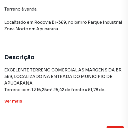
Terreno à venda.
Localizado
em
Rodovia Br-369
,
no bairro Parque Industrial
Zona Norte
em Apucarana
.
Descrição
EXCELENTE TERRENO COMERCIAL AS MARGENS DA BR
369, LOCALIZADO NA ENTRADA DO MUNICIPIO DE
APUCARANA.
Terreno com 1.316,25m² 25,42 de frente x 51,78 de
profundidade de frente com a BR-369 pronto para
Ver
mais
construção, possibilidade de financiamento, e
parcelamento direto com o proprietário com entrada
facilitada e até 60 parcelas para pagamento!