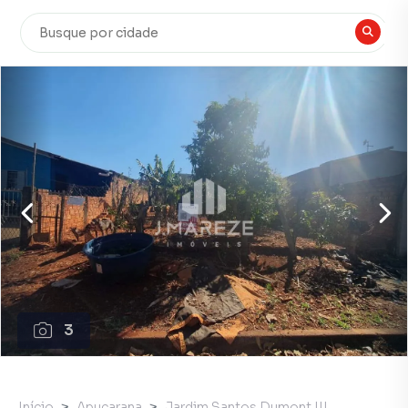
3
Início
Apucarana
Jardim Santos Dumont III