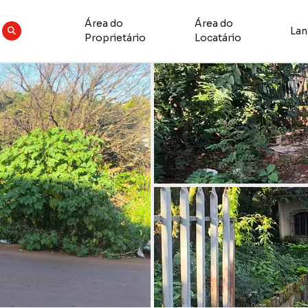
Área do
Área do
La
Proprietário
Locatário