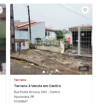
s residenciais, comerciais ou de incorporação.
solidada e com fácil acesso aos principais pontos da
nde uma visita!
23
Terreno
Ter
Terreno à Venda em Centro
Ter
Rua Ponta Grossa
,
590
-
Centro
Rua 
Apucarana
,
PR
Apu
398
m²