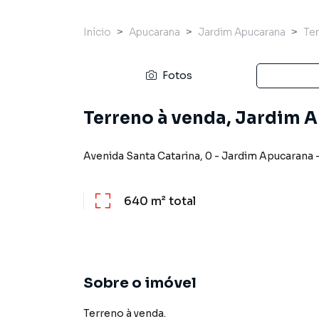
Início
Apucarana
Jardim Apucarana
Te
Fotos
Terreno à venda, Jardim 
Avenida Santa Catarina
,
0
-
Jardim Apucarana
640 m²
total
Sobre o imóvel
Terreno à venda.