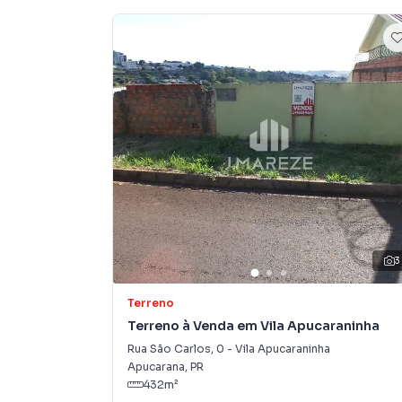
O imóvel possui ampla área, ideal para projeto
📍 Localização privilegiada, em uma região con
cidade.
Entre em contato para mais informações e age
3
Terreno
Terreno à Venda em Vila Apucaraninha
Rua São Carlos
,
0
-
Vila Apucaraninha
Apucarana
,
PR
432
m²