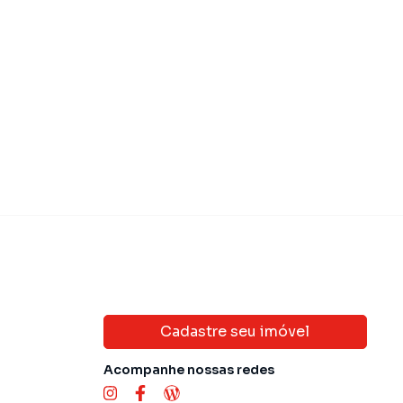
 180.000,00
R$ 260.00
Venda
Cadastre seu imóvel
Acompanhe nossas redes