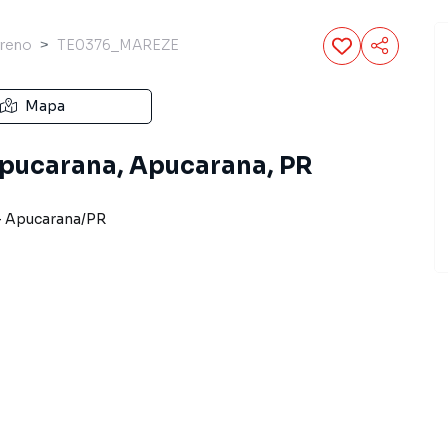
rreno
TE0376_MAREZE
Mapa
Apucarana, Apucarana, PR
-
Apucarana
/
PR