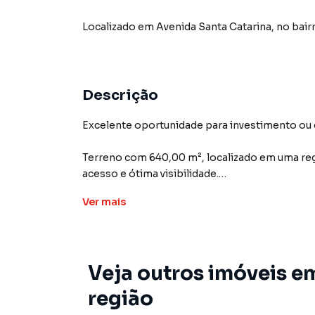
Localizado
em
Avenida Santa Catarina
,
no bair
Descrição
Excelente oportunidade para investimento ou
Terreno com 640,00 m², localizado em uma regi
acesso e ótima visibilidade.
Ver
mais
📐 Dimensões do terreno:
Frente: 15,55 metros para a Avenida Santa Cata
Fundos: 38,65 metros
Veja outros imóveis e
Lateral direita: 26,60 metros
Lateral esquerda: 35,05 metros
região