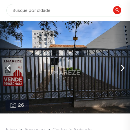
26
Início
Apucarana
Centro
Sobrado