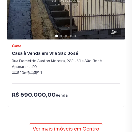
visita.
14
Casa
Casa à Venda em Vila São José
Rua Demétrio Santos Moreira
,
222
-
Vila São José
Apucarana
,
PR
540
m²
3
1
R$ 690.000,00
Venda
Ver mais imóveis em
Centro