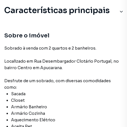
Características principais
Armário Banheiro
Aceita Pet
Sobre o imóvel
Closet
Sobrado à venda com 2 quartos e 2 banheiros.
Sala
Localizado
em
Rua Desembargador Clotário Portugal
,
no
bairro Centro
em Apucarana
.
Cozinha
Desfrute de
um sobrado
, com diversas comodidades
como:
Sacada
Closet
Armário Banheiro
Armário Cozinha
Aquecimento Elétrico
Aceita Pet