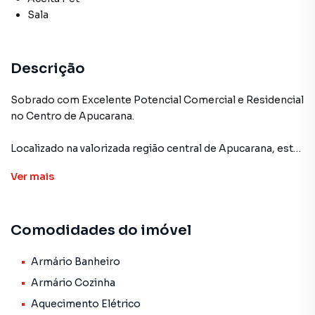
Sala
Descrição
Sobrado com Excelente Potencial Comercial e Residencial
no Centro de Apucarana.
Localizado na valorizada região central de Apucarana, este
sobrado une praticidade, conforto e uma excelente
Ver
mais
oportunidade de investimento.
Situado na Rua Desembargador Clotário Portugal, o
Comodidades do imóvel
imóvel possui 83,44 m² de construção em um terreno de
180,00 m², com um diferencial estratégico: a edificação foi
construída nos fundos do lote, proporcionando amplo
Armário Banheiro
aproveitamento da área frontal.
Armário Cozinha
Aquecimento Elétrico
Por estar inserido em zoneamento ZC1, o imóvel oferece