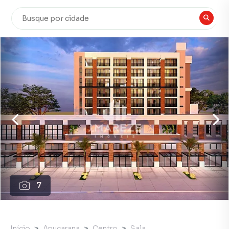
7
Início
Apucarana
Centro
Sala