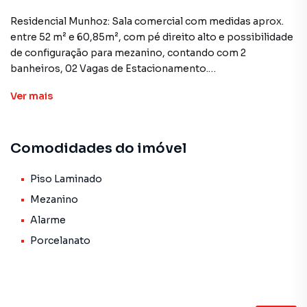
Residencial Munhoz: Sala comercial com medidas aprox.
entre 52 m² e 60,85m², com pé direito alto e possibilidade
de configuração para mezanino, contando com 2
banheiros, 02 Vagas de Estacionamento.
Não vinculada ao residencial e com o diferencial de não
Ver
mais
haver incidência da cobrança de taxa condominial.
Próximo ao Sesc em Apucarana
Condições facilitadas de pagamento.
Comodidades do imóvel
Salas a partir de R$324.000 com preço de abril de 2026 e
*Tabela da construtora sujeita a reajustes sem aviso
Piso Laminado
prévio*.
Mezanino
Alarme
Impulsione seus negócios com as melhores opções de
Porcelanato
imóvel. Fale com um dos consultores da J.Mareze Imóveis!