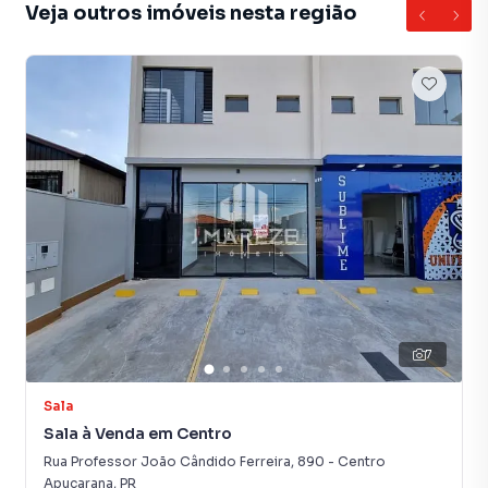
Veja outros imóveis nesta região
7
Sala
Sala à Venda em Centro
Rua Professor João Cândido Ferreira
,
890
-
Centro
Apucarana
,
PR