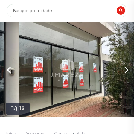
12
Início
Apucarana
Centro
Sala