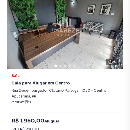
Uma excelente oportunidade para instalar ou expandir o
seu negócio em um endereço estratégico.
20
Sala
Sala para Alugar em Centro
Rua Desembargador Clotário Portugal
,
1050
-
Centro
Apucarana
,
PR
49
m²
1
R$ 1.950,00
Aluguel
IPTU
R$ 290,00