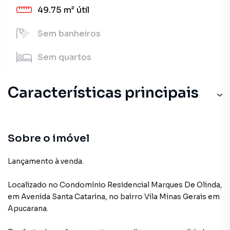
49.75 m²
útil
Sem
banheiros
Sem
quartos
Características principais
Guarita Com Segurança
Elevador
Sobre o imóvel
Sacada
Lançamento à venda.
Salão de Festas
Localizado
no Condomínio
Residencial Marques De Olinda
,
em
Avenida Santa Catarina
,
no bairro Vila Minas Gerais
em
Playground
Apucarana
.