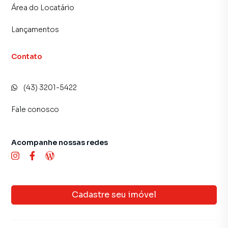
♦️ Farmácias
Área do Locatário
♦️ Restaurantes
Lançamentos
♦️ Hospitais
Contato
♦️ Escolas
(43) 3201-5422
♦️ Comércio em geral
Fale conosco
Tudo isso proporciona mais praticidade para o dia a dia e
excelente potencial de valorização do imóvel.
Acompanhe nossas redes
Condições especiais pelo Minha Casa Minha Vida
O Residencial Marquês de Olinda foi enquadrado no
programa Minha Casa Minha Vida, oferecendo condições
Cadastre seu imóvel
que facilitam a conquista da casa própria.
Você poderá contar com: