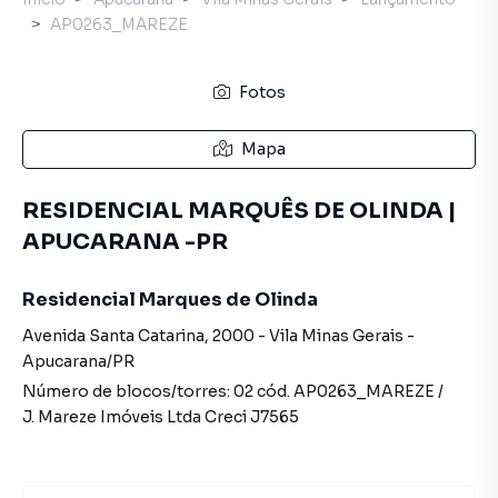
AP0263_MAREZE
Fotos
Mapa
RESIDENCIAL MARQUÊS DE OLINDA |
APUCARANA -PR
Residencial Marques de Olinda
Avenida Santa Catarina
,
2000
-
Vila Minas Gerais
-
Apucarana
/
PR
Número de blocos/torres:
02
cód.
AP0263_MAREZE
/
J. Mareze Imóveis Ltda
Creci
J7565