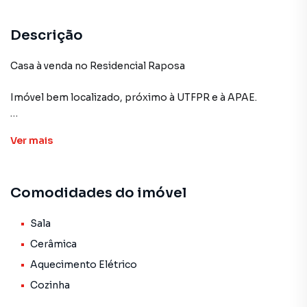
Descrição
Casa à venda no Residencial Raposa
Imóvel bem localizado, próximo à UTFPR e à APAE.
O imóvel conta com:
Ver
mais
✅ 2 dormitórios
✅ Sala de TV
✅ Cozinha
Comodidades do imóvel
✅ Banheiro social
✅ Lavanderia
✅ Garagem coberta
Sala
Cerâmica
Uma ótima opção tanto para morar quanto para investir,
Aquecimento Elétrico
em uma região com fácil acesso a serviços, escolas e
Cozinha
comércios.