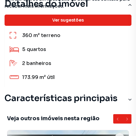
Detalhes do imóvel
receber mais informações.
Ver sugestões
360 m²
total
360 m²
terreno
5
quartos
2
banheiros
173.99 m²
útil
Características principais
Veja outros imóveis nesta região