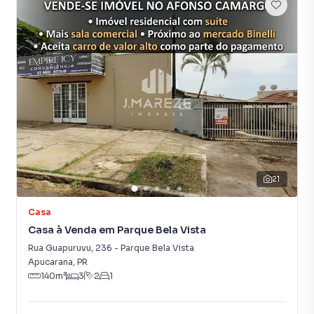
21
Casa
Casa à Venda em Parque Bela Vista
Rua Guapuruvu
,
236
-
Parque Bela Vista
Apucarana
,
PR
140
m²
3
2
1