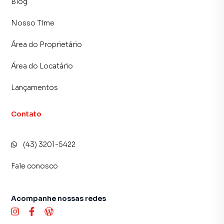
Blog
Sala de estar
Nosso Time
Cozinha
Área do Proprietário
Banheiro social
Área do Locatário
Lavanderia
Lançamentos
01 vaga de garagem
Contato
🏠 Casa dos Fundos (em alvenaria, com forro)
(43) 3201-5422
02 dormitórios
Fale conosco
Sala de estar
Cozinha
Acompanhe nossas redes
Banheiro social