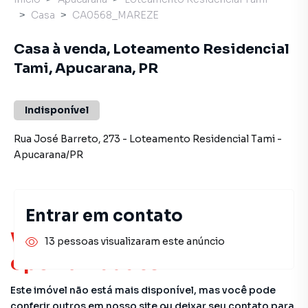
Casa
CA0568_MAREZE
Casa à venda, Loteamento Residencial
Tami, Apucarana, PR
Indisponível
Rua José Barreto
,
273
-
Loteamento Residencial Tami
-
Apucarana
/
PR
Entrar em contato
Você pode encontrar novas
13 pessoas visualizaram este anúncio
oportunidades!
Este imóvel não está mais disponível, mas você pode
conferir outros em nosso site ou deixar seu contato para