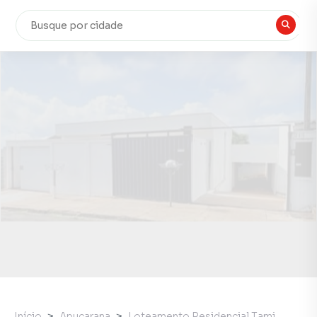
Início
Apucarana
Loteamento Residencial Tami