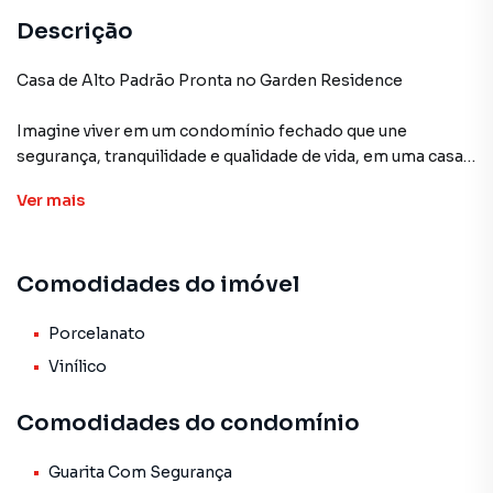
Descrição
Casa de Alto Padrão Pronta no Garden Residence
Imagine viver em um condomínio fechado que une
segurança, tranquilidade e qualidade de vida, em uma casa
pronta para receber a sua família. Com ambientes amplos,
Ver
mais
acabamentos de excelente padrão e uma planta pensada
para oferecer conforto no dia a dia, este imóvel é a
escolha ideal para quem busca exclusividade sem abrir
Comodidades do imóvel
mão da praticidade. Tudo isso em um dos condomínios
mais desejados de Apucarana.
Porcelanato
♦️ Casa térrea pronta para morar
Vinílico
♦️ 162 m² de área construída
♦️ Terreno com 300 m²
Comodidades do condomínio
♦️ 4 quartos, sendo 1 suíte
♦️ Sala ampla e integrada
Guarita Com Segurança
♦️ 3 banheiros + 1 lavabo