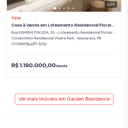
25
Casa
Casa à Venda em Loteamento Residencial Florais
Do Lago
Rua KISHISHI FUKUDA
,
35
-
Loteamento Residencial Florais Do Lago
Condominio Residencial Vivere Park
·
Apucarana
,
PR
138
m²
3
3
2
R$ 1.190.000,00
Venda
Ver mais imóveis em
Garden Residence