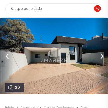
23
Início
Apucarana
Garden Residence
Casa