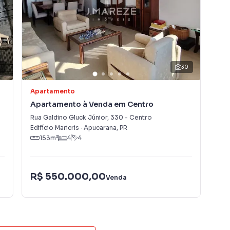
seu novo lar no coração da cidade!
3
30
Apartamento
Apa
Apartamento à Venda em Centro
Ap
Rua Galdino Gluck Júnior
,
330
-
Centro
Rua
Edifício Maricris
·
Apucarana
,
PR
Apu
153
m²
4
4
R$ 550.000,00
R$
Venda