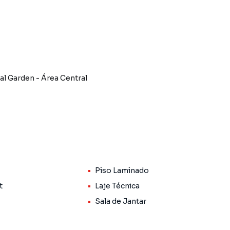
l Garden - Área Central
Piso Laminado
 sala de TV em conceito aberto
t
Laje Técnica
Sala de Jantar