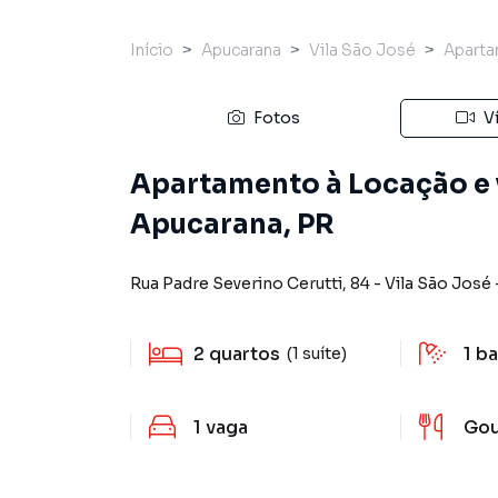
Início
Apucarana
Vila São José
Apart
Fotos
V
Apartamento à Locação e v
Apucarana, PR
Rua Padre Severino Cerutti
,
84
-
Vila São José
2
quartos
1
ba
(1 suíte)
1
vaga
Go