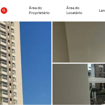
Área do
Área do
La
Proprietário
Locatário