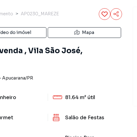
amento
AP0230_MAREZE
ídeo do imóvel
Mapa
enda , Vila São José,
-
Apucarana
/
PR
nheiro
81.64 m²
útil
urmet
Salão de Festas