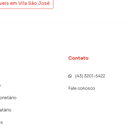
veis em
Vila São José
Contato
(43) 3201-5422
e
Fale conosco
prietário
atário
os