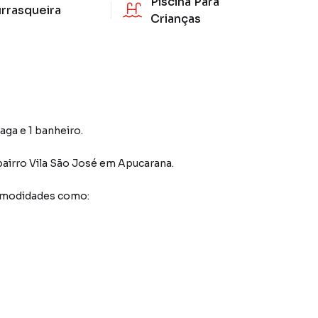
Piscina Para
rrasqueira
Crianças
aga e 1 banheiro.
bairro Vila São José
em Apucarana
.
comodidades como: