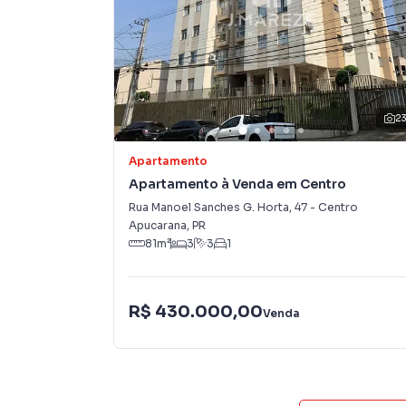
Não perca essa oportunidade única de adquirir 
2
Apartamento
Apartamento à Venda em Centro
Rua Manoel Sanches G. Horta
,
47
-
Centro
Apucarana
,
PR
81
m²
3
3
1
R$ 430.000,00
Venda