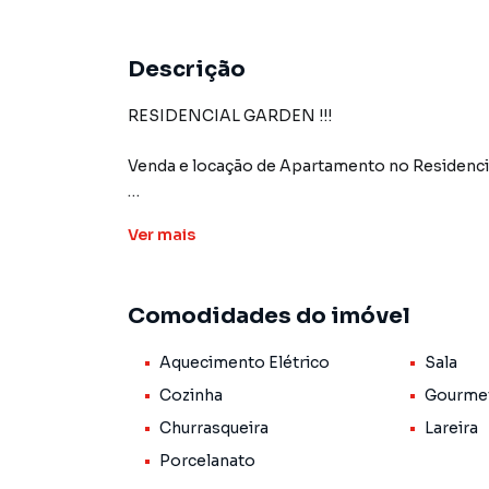
Descrição
RESIDENCIAL GARDEN !!!
Venda e locação de Apartamento no Residencia
Localização: Rua Padre Severino Cerutti nº 84.
Ver
mais
Descrição do Imóvel:
Comodidades do imóvel
Andar: 4º andar
Área: 81,64m²
Aquecimento Elétrico
Sala
Layout: Cozinha integrada com sala de jantar e
Área Gourmet: Sim
Cozinha
Gourme
Banheiro Social: Sim
Churrasqueira
Lareira
Quartos: 2 quartos, sendo 1 suíte
Porcelanato
Vista: Vista para a cidade