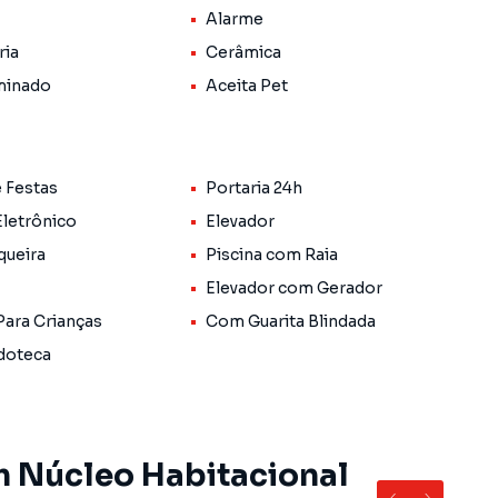
Alarme
ria
Cerâmica
minado
Aceita Pet
e Festas
Portaria 24h
Eletrônico
Elevador
queira
Piscina com Raia
Elevador com Gerador
Para Crianças
Com Guarita Blindada
doteca
m Núcleo Habitacional