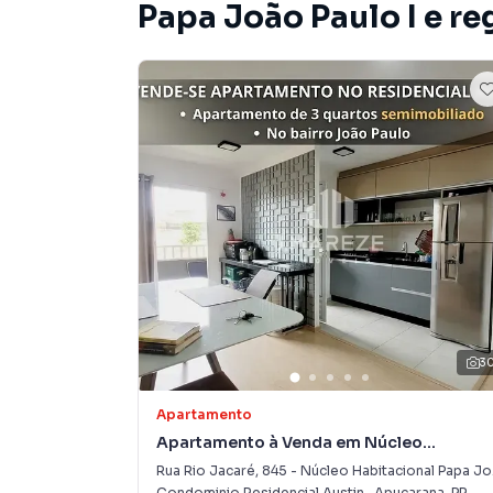
Papa João Paulo I e re
3
Apartamento
Apartamento à Venda em Núcleo
Habitacional Papa João Paulo I
Rua Rio Jacaré
,
845
-
Núcleo Habitacional Papa João Paulo I
Condominio Residencial Austin
·
Apucarana
,
PR