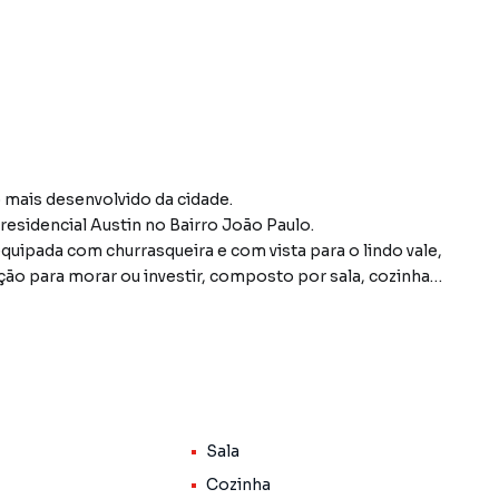
mais desenvolvido da cidade.
esidencial Austin no Bairro João Paulo.
quipada com churrasqueira e com vista para o lindo vale,
o para morar ou investir, composto por sala, cozinha,
 1 suíte e 1 banheiro social, além de 1 vaga de garagem.
Entre em contato com um corretor da J.Mareze imóveis para ter mais informações.
Sala
Cozinha