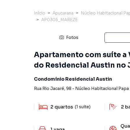
Início
Apucarana
Núcleo Habitacional Pap
AP0305_MAREZE
Fotos
Apartamento com suíte a V
do Residencial Austin no 
Condomínio Residencial Austin
Rua Rio Jacaré
,
98
-
Núcleo Habitacional Papa 
2
quartos
2
b
(1 suíte)
Qua
1
vaga