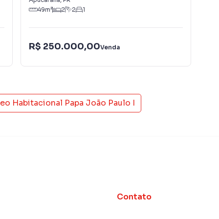
49
m²
2
2
1
R$ 250.000,00
R$
Venda
eo Habitacional Papa João Paulo I
Contato