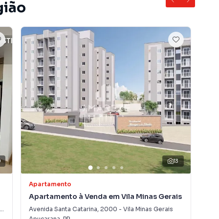
gião
0
13
Apartamento
Kit
Apartamento à Venda em Vila Minas Gerais
Kit
Avenida Santa Catarina
,
2000
-
Vila Minas Gerais
Rua
Apucarana
,
PR
Apu