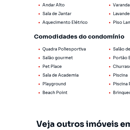
Andar Alto
Varanda
Sala de Jantar
Lavande
Aquecimento Elétrico
Piso La
Comodidades do condomínio
Quadra Poliesportiva
Salão d
Salão gourmet
Portão 
Pet Place
Churras
Sala de Academia
Piscina
Playground
Piscina 
Beach Point
Brinque
Veja outros imóveis e