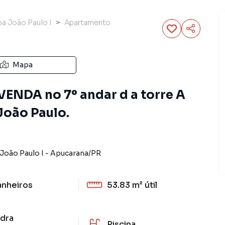
a João Paulo I
Apartamento
Mapa
ENDA no 7º andar d a torre A
João Paulo.
João Paulo I
-
Apucarana
/
PR
anheiros
53.83 m²
útil
dra
Piscina