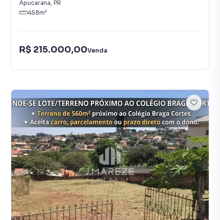
Apucarana
,
PR
458
m²
R$ 215.000,00
Venda