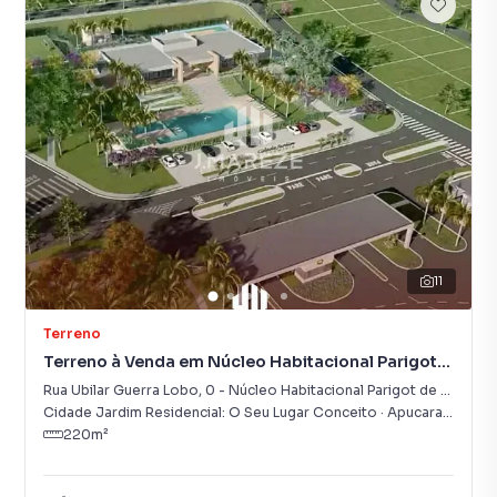
11
Terreno
Terreno à Venda em Núcleo Habitacional Parigot
de Souza
Rua Ubilar Guerra Lobo
,
0
-
Núcleo Habitacional Parigot de Souza
Cidade Jardim Residencial: O Seu Lugar Conceito
·
Apucarana
,
PR
220
m²