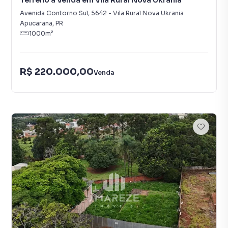
Terreno à Venda em Vila Rural Nova Ukrania
Avenida Contorno Sul
,
5642
-
Vila Rural Nova Ukrania
Apucarana
,
PR
1000
m²
R$ 220.000,00
Venda