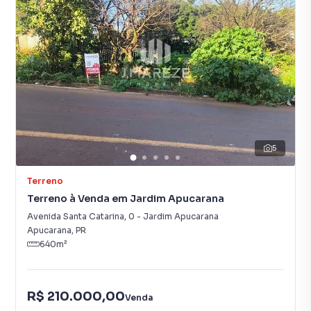
5
Terreno
Terreno à Venda em Jardim Apucarana
Avenida Santa Catarina
,
0
-
Jardim Apucarana
Apucarana
,
PR
640
m²
R$ 210.000,00
Venda