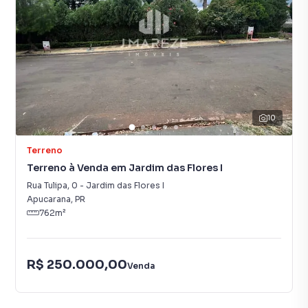
10
Terreno
Terreno à Venda em Jardim das Flores I
Rua Tulipa
,
0
-
Jardim das Flores I
Apucarana
,
PR
762
m²
R$ 250.000,00
Venda