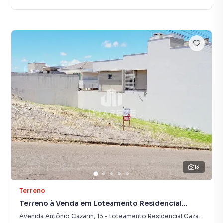
13
Terreno
Terreno à Venda em Loteamento Residencial
Cazarin
Avenida Antônio Cazarin
,
13
-
Loteamento Residencial Cazarin