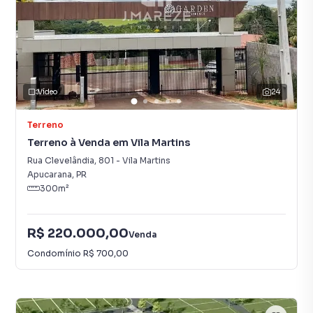
Vídeo
24
Terreno
Terreno à Venda em Vila Martins
Rua Clevelândia
,
801
-
Vila Martins
Apucarana
,
PR
300
m²
R$ 220.000,00
Venda
Condomínio
R$ 700,00