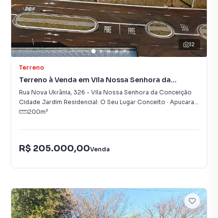
12
Terreno
Terreno à Venda em Vila Nossa Senhora da
Conceição
Rua Nova Ukrânia
,
326
-
Vila Nossa Senhora da Conceição
Cidade Jardim Residencial: O Seu Lugar Conceito
·
Apucarana
,
PR
200
m²
R$ 205.000,00
Venda