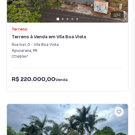
12
Terreno
Terreno à Venda em Vila Boa Vista
Rua Ivaí
,
0
-
Vila Boa Vista
Apucarana
,
PR
491
m²
R$ 220.000,00
Venda