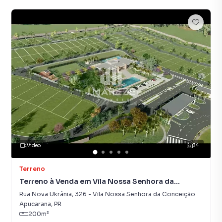
Vídeo
34
Terreno
Terreno à Venda em Vila Nossa Senhora da
Conceição
Rua Nova Ukrânia
,
326
-
Vila Nossa Senhora da Conceição
Apucarana
,
PR
200
m²