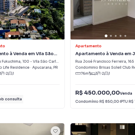
24
nto
Apartamento
nto à Venda em Vila São
Apartamento à Venda em 
Vale do Sol
 Fukuchima
,
100
-
Vila São Carlos
Rua José Francisco Ferreira
,
165
 Life Residence
·
Apucarana
,
PR
Condominio Brisas Soleil Club 
3
2
1
76
m²
3
2
1
R$ 450.000,00
Venda
ob consulta
Condomínio
R$ 850,00
·
IPTU
R$ 