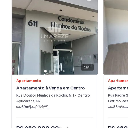
31
Apartamento
Apartame
Apartamento à Venda em Centro
Apartame
José
Rua Doutor Munhoz da Rocha
,
611
-
Centro
Rua Padre S
Apucarana
,
PR
Edifício Re
89
m²
2
1
1
83
m²