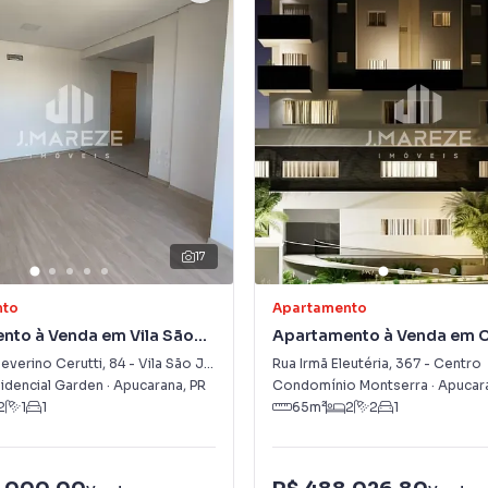
17
nto
Apartamento
nto à Venda em Vila São
Apartamento à Venda em 
everino Cerutti
,
84
-
Vila São José
Rua Irmã Eleutéria
,
367
-
Centro
sidencial Garden
·
Apucarana
,
PR
Condomínio Montserra
·
Apucar
2
1
1
65
m²
2
2
1