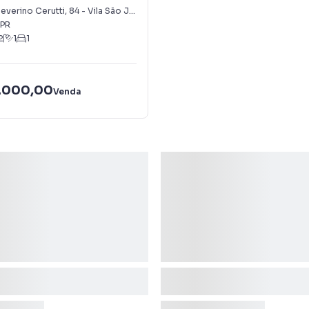
everino Cerutti
,
84
-
Vila São José
PR
2
1
1
.000,00
Venda