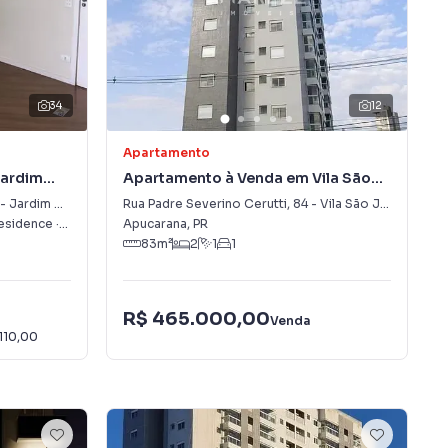
34
12
Apartamento
Jardim
Apartamento à Venda em Vila São
José
-
Jardim Vale do Sol
Rua Padre Severino Cerutti
,
84
-
Vila São José
Residence
·
Apucarana
Apucarana
,
PR
,
PR
83
m²
2
1
1
R$ 465.000,00
Venda
110,00