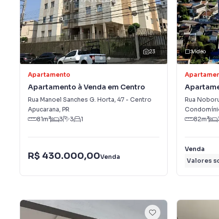
23
Vídeo
Apartamento
Apartame
Apartamento à Venda em Centro
Apartame
Carlos
Rua Manoel Sanches G. Horta
,
47
-
Centro
Rua Noboru
Apucarana
,
PR
Condomínio
81
m²
3
3
1
82
m²
Venda
R$ 430.000,00
Venda
Valores s