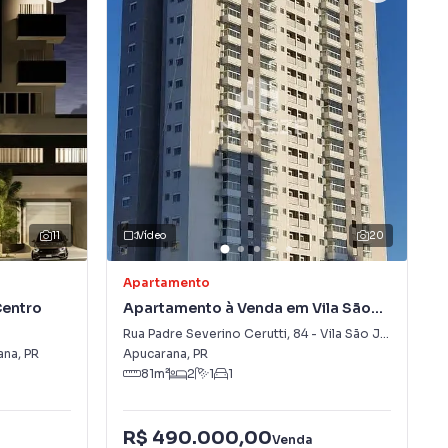
11
Vídeo
20
Apartamento
Centro
Apartamento à Venda em Vila São
José
Rua Padre Severino Cerutti
,
84
-
Vila São José
ana
,
PR
Apucarana
,
PR
81
m²
2
1
1
R$ 490.000,00
Venda