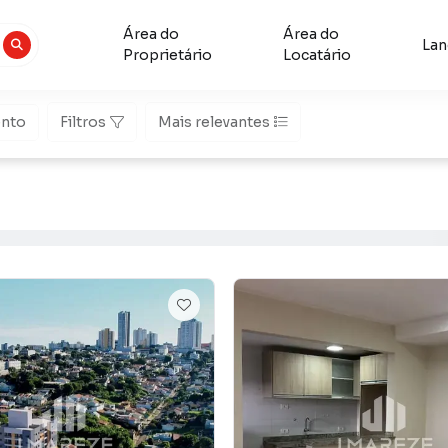
Área do
Área do
La
Proprietário
Locatário
nto
Filtros
Mais relevantes