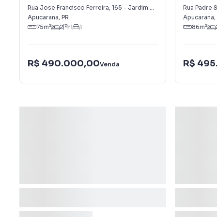
Vale do Sol
José
Rua Jose Francisco Ferreira
,
165
-
Jardim Vale do Sol
Rua Padre S
Apucarana
,
PR
Apucarana
,
75
m²
2
1
1
86
m²
R$ 490.000,00
R$ 495
Venda