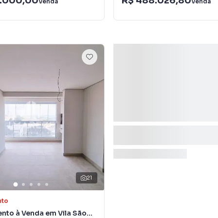
.000,00
R$ 488.026,80
Venda
Venda
21
nto
nto à Venda em Vila São