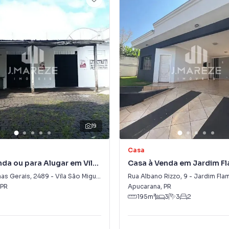
19
Casa
nda ou para Alugar em Vila
Casa à Venda em Jardim F
el
nas Gerais
,
2489
-
Vila São Miguel
Rua Albano Rizzo
,
9
-
Jardim Fla
PR
Apucarana
,
PR
195
m²
3
3
2