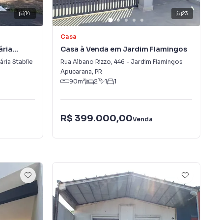
14
23
Casa
ária
Casa à Venda em Jardim Flamingos
ária Stabile
Rua Albano Rizzo
,
446
-
Jardim Flamingos
Apucarana
,
PR
90
m²
2
1
1
R$ 399.000,00
Venda