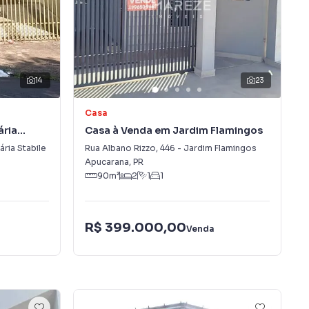
14
23
Casa
ária
Casa à Venda em Jardim Flamingos
ária Stabile
Rua Albano Rizzo
,
446
-
Jardim Flamingos
Apucarana
,
PR
90
m²
2
1
1
R$ 399.000,00
Venda