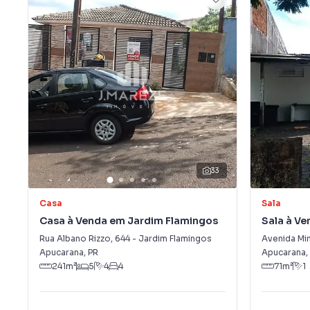
33
Casa
Sala
Casa à Venda em Jardim Flamingos
Sala à Ve
São Migu
Rua Albano Rizzo
,
644
-
Jardim Flamingos
Avenida Mi
Apucarana
,
PR
Apucarana
,
241
m²
5
4
4
71
m²
1