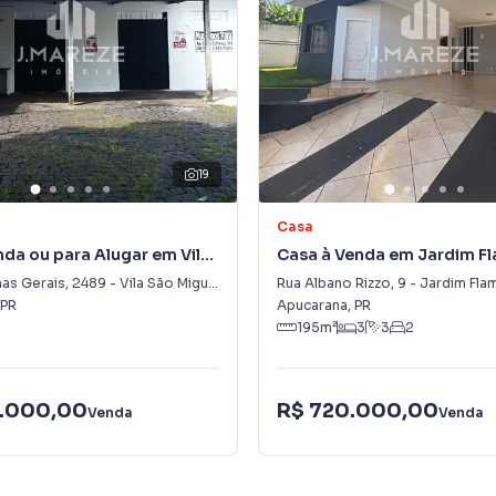
19
Casa
nda ou para Alugar em Vila
Casa à Venda em Jardim F
el
nas Gerais
,
2489
-
Vila São Miguel
Rua Albano Rizzo
,
9
-
Jardim Fla
PR
Apucarana
,
PR
195
m²
3
3
2
.000,00
R$ 720.000,00
Venda
Venda