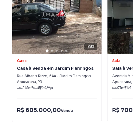
33
Casa
Sala
Casa à Venda em Jardim Flamingos
Sala à Ve
São Migu
Rua Albano Rizzo
,
644
-
Jardim Flamingos
Avenida Mi
Apucarana
,
PR
Apucarana
,
241
m²
5
4
4
71
m²
1
R$ 605.000,00
R$ 700
Venda