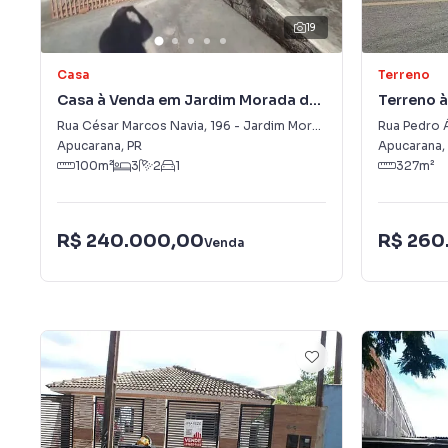
19
Casa
Terreno
Casa à Venda em Jardim Morada do
Terreno à
Sol
Rua César Marcos Navia
,
196
-
Jardim Morada do Sol
Rua Pedro 
Apucarana
,
PR
Apucarana
,
100
m²
3
2
1
327
m²
R$ 240.000,00
R$ 260
Venda