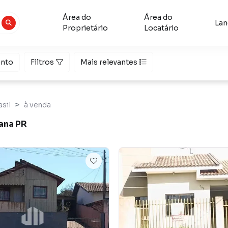
Área do
Área do
La
Proprietário
Locatário
nto
Filtros
Mais relevantes
sil
à venda
ana PR