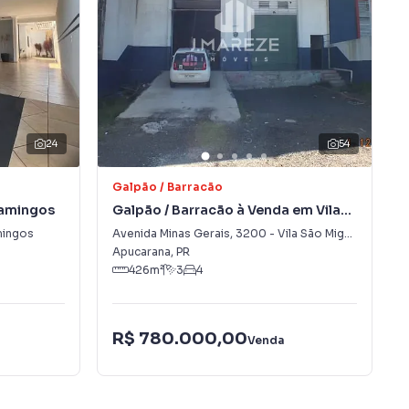
24
54
Galpão / Barracão
lamingos
Galpão / Barracão à Venda em Vila
São Miguel
mingos
Avenida Minas Gerais
,
3200
-
Vila São Miguel
Apucarana
,
PR
426
m²
3
4
R$ 780.000,00
Venda